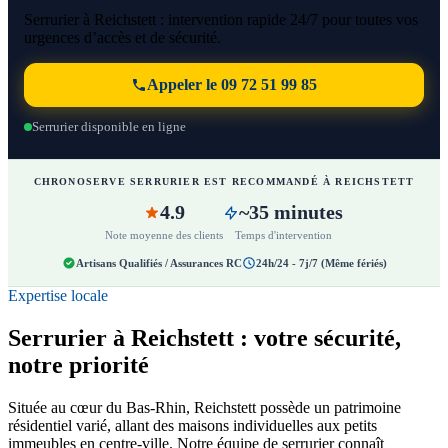
Serrurier à Reichstett : intervention rapide 24/7 pour toutes vos
urgences d’accès et de sécurité.
Appeler le 09 72 51 99 85
Serrurier disponible en ligne
CHRONOSERVE SERRURIER EST RECOMMANDÉ À REICHSTETT
4.9
~35 minutes
Note moyenne des clients
Temps d'intervention
Artisans Qualifiés / Assurances RC
24h/24 - 7j/7 (Même fériés)
Expertise locale
Serrurier à Reichstett : votre sécurité,
notre priorité
Située au cœur du Bas-Rhin, Reichstett possède un patrimoine
résidentiel varié, allant des maisons individuelles aux petits
immeubles en centre-ville. Notre équipe de serrurier connaît