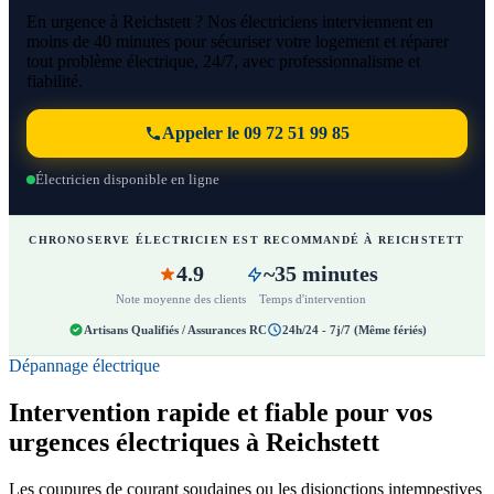
En urgence à Reichstett ? Nos électriciens interviennent en
moins de 40 minutes pour sécuriser votre logement et réparer
tout problème électrique, 24/7, avec professionnalisme et
fiabilité.
Appeler le 09 72 51 99 85
Électricien disponible en ligne
CHRONOSERVE ÉLECTRICIEN EST RECOMMANDÉ À REICHSTETT
4.9
~35 minutes
Note moyenne des clients
Temps d'intervention
Artisans Qualifiés / Assurances RC
24h/24 - 7j/7 (Même fériés)
Dépannage électrique
Intervention rapide et fiable pour vos
urgences électriques à Reichstett
Les coupures de courant soudaines ou les disjonctions intempestives