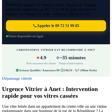
Pour toute urgence de vitrerie à Anet, l'équipe de Thomas
intervient rapidement au 09 72 51 99 85 pour sécuriser et
réparer vos vitrages en toute confiance, 24h/24 et 7j/7.
Appeler le 09 72 51 99 85
Vitrier disponible en ligne
CHRONOSERVE VITRIER EST RECOMMANDÉ À ANET
4.9
~35 minutes
Note moyenne des clients
Temps d'intervention
Artisans Qualifiés / Assurances RC
24h/24 - 7j/7 (Même fériés)
Dépannage vitrerie
Urgence Vitrier à Anet : Intervention
rapide pour vos vitres cassées
Une vitre brisée dans un appartement du centre-ville ou une vitrine
endommagée dans une boutique de la rue de la République ? La