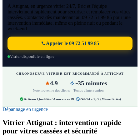
À Attignat, en urgence vitrier 24/7, Eric et l'équipe
interviennent rapidement pour sécuriser et remplacer vos vitres
cassées. Contactez dès maintenant au 09 72 51 99 85 pour une
intervention immédiate, même en pleine nuit ou pendant le
week-end.
Appeler le 09 72 51 99 85
Vitrier disponible en ligne
CHRONOSERVE VITRIER EST RECOMMANDÉ À ATTIGNAT
4.9
~35 minutes
Note moyenne des clients
Temps d'intervention
Artisans Qualifiés / Assurances RC
24h/24 - 7j/7 (Même fériés)
Dépannage en urgence
Vitrier Attignat : intervention rapide
pour vitres cassées et sécurité