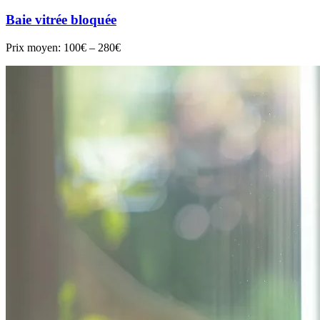
Baie vitrée bloquée
Prix moyen:
100€ – 280€