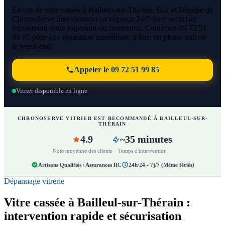
En cas de vitre cassée à Bailleul-sur-Thérain, Eric et l'équipe de
ChronoServe interviennent en urgence 24/7 pour sécuriser
rapidement votre logement ou commerce. Contactez 09 72 51
99 85 pour une réparation immédiate, même en pleine nuit ou
le week-end.
Appeler le 09 72 51 99 85
Vitrier disponible en ligne
CHRONOSERVE VITRIER EST RECOMMANDÉ À BAILLEUL-SUR-
THÉRAIN
4.9
~35 minutes
Note moyenne des clients
Temps d'intervention
Artisans Qualifiés / Assurances RC
24h/24 - 7j/7 (Même fériés)
Dépannage vitrerie
Vitre cassée à Bailleul-sur-Thérain :
intervention rapide et sécurisation