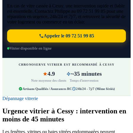
En cas de vitre cassée à Cessy, une intervention rapide et fiable
est essentielle. Contactez Philippe au 09 72 51 99 85 pour une
réparation en urgence, 24h/24 et 7j/7, et retrouvez la sécurité de
votre logement ou commerce en un éclair.
Appeler le 09 72 51 99 85
Vitrier disponible en ligne
CHRONOSERVE VITRIER EST RECOMMANDÉ À CESSY
4.9
~35 minutes
Note moyenne des clients
Temps d'intervention
Artisans Qualifiés / Assurances RC
24h/24 - 7j/7 (Même fériés)
Dépannage vitrerie
Urgence vitrier à Cessy : intervention en
moins de 45 minutes
Les fenêtres, vitrines ou baies vitrées endommagées peuvent