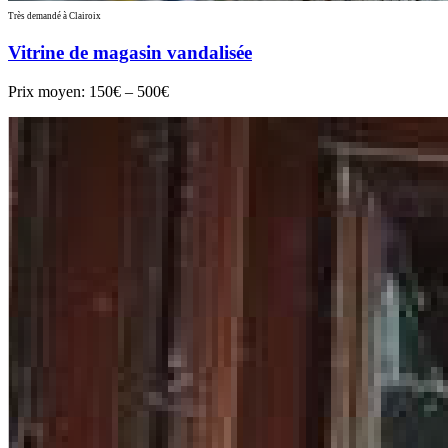
Très demandé à Clairoix
Vitrine de magasin vandalisée
Prix moyen:
150€ – 500€