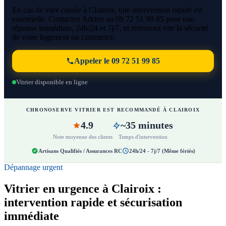
En cas de vitre cassée à Clairoix, une intervention rapide est
essentielle. Contactez Adrien au 09 72 51 99 85 pour une
réponse immédiate, 24h/24 et 7j/7, et retrouvez vite la sécurité
de votre logement ou commerce.
Appeler le 09 72 51 99 85
Vitrier disponible en ligne
CHRONOSERVE VITRIER EST RECOMMANDÉ À CLAIROIX
4.9
~35 minutes
Note moyenne des clients
Temps d'intervention
Artisans Qualifiés / Assurances RC
24h/24 - 7j/7 (Même fériés)
Dépannage urgent
Vitrier en urgence à Clairoix :
intervention rapide et sécurisation
immédiate