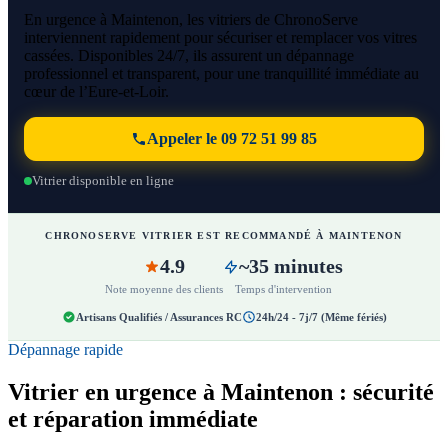
En urgence à Maintenon, les vitriers de ChronoServe
interviennent rapidement pour sécuriser et remplacer vos vitres
cassées. Disponibles 24/7, ils assurent un dépannage
professionnel et transparent, pour une tranquillité immédiate au
cœur de l’Eure-et-Loir.
Appeler le 09 72 51 99 85
Vitrier disponible en ligne
CHRONOSERVE VITRIER EST RECOMMANDÉ À MAINTENON
4.9
~35 minutes
Note moyenne des clients
Temps d'intervention
Artisans Qualifiés / Assurances RC
24h/24 - 7j/7 (Même fériés)
Dépannage rapide
Vitrier en urgence à Maintenon : sécurité
et réparation immédiate