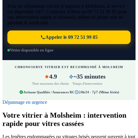
Pour un dépannage vitrerie d’urgence à Molsheim, le service
est disponible 24/7. Contactez Adrien au 09 72 51 99 85 pour
une intervention rapide et sécurisée, même en pleine nuit ou
pendant le week-end.
Appeler le 09 72 51 99 85
Vitrier disponible en ligne
CHRONOSERVE VITRIER EST RECOMMANDÉ À MOLSHEIM
4.9
~35 minutes
Note moyenne des clients
Temps d'intervention
Artisans Qualifiés / Assurances RC
24h/24 - 7j/7 (Même fériés)
Dépannage en urgence
Votre vitrier à Molsheim : intervention
rapide pour vitres cassées
Les fenêtres endommagées ou vitrages brisés peuvent survenir à tout