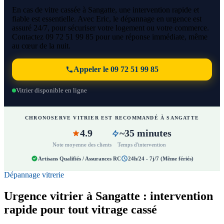
En cas de vitre cassée à Sangatte, une intervention rapide et
fiable est essentielle. Avec Eric, le dépannage en urgence est
assuré 24/7, pour sécuriser votre logement ou votre commerce.
Contactez 09 72 51 99 85 pour une réponse immédiate, même
au cœur de la nuit.
Appeler le 09 72 51 99 85
Vitrier disponible en ligne
CHRONOSERVE VITRIER EST RECOMMANDÉ À SANGATTE
4.9
~35 minutes
Note moyenne des clients
Temps d'intervention
Artisans Qualifiés / Assurances RC
24h/24 - 7j/7 (Même fériés)
Dépannage vitrerie
Urgence vitrier à Sangatte : intervention
rapide pour tout vitrage cassé