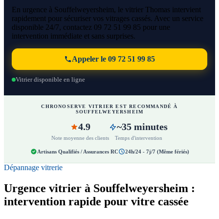
En urgence à Souffelweyersheim, le vitrier Thomas intervient
rapidement pour sécuriser vos vitrages cassés. Avec un service
disponible 24/7, contactez 09 72 51 99 85 pour une
intervention immédiate et sans surprises.
Appeler le 09 72 51 99 85
Vitrier disponible en ligne
CHRONOSERVE VITRIER EST RECOMMANDÉ À
SOUFFELWEYERSHEIM
4.9
~35 minutes
Note moyenne des clients
Temps d'intervention
Artisans Qualifiés / Assurances RC
24h/24 - 7j/7 (Même fériés)
Dépannage vitrerie
Urgence vitrier à Souffelweyersheim :
intervention rapide pour vitre cassée