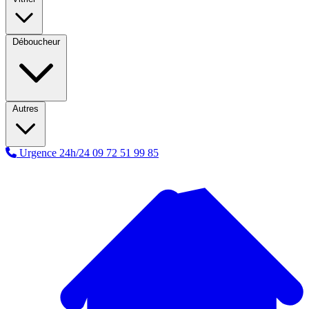
Déboucheur
Autres
Urgence 24h/24
09 72 51 99 85
A