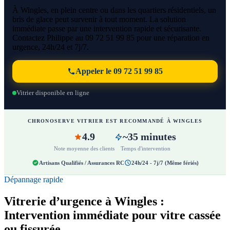
À Wingles, en plein centre ou dans les quartiers résidentiels, un
bris de glace peut survenir à tout moment. La solution
immédiate passe par une intervention rapide et sécurisante.
Contactez Philippe au 09 72 51 99 85 pour une réparation en
urgence, 24h/24 et 7j/7.
Appeler le 09 72 51 99 85
Vitrier disponible en ligne
CHRONOSERVE VITRIER EST RECOMMANDÉ À WINGLES
4.9
~35 minutes
Note moyenne des clients
Temps d'intervention
Artisans Qualifiés / Assurances RC
24h/24 - 7j/7 (Même fériés)
Dépannage rapide
Vitrerie d’urgence à Wingles :
Intervention immédiate pour vitre cassée
ou fissurée