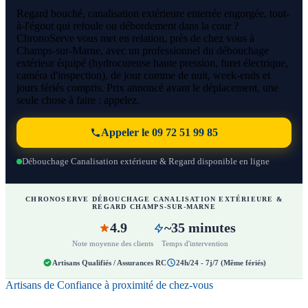
Regard bouché, canalisation extérieure enterrée engorgée, tout-
à-l'égout qui refoule ou débordement dans la cour ?
ChronoServe vous met en relation, près de chez vous à
Champs-sur-Marne, avec un professionnel du débouchage
extérieur équipé (hydrocureuse haute pression, furet électrique,
caméra d'inspection), de jour comme de nuit, week-ends et
jours fériés compris. Prix annoncé avant le déplacement, une
seule chose à faire : appelez.
Appeler le 09 72 51 99 85
Débouchage Canalisation extérieure & Regard disponible en ligne
CHRONOSERVE DÉBOUCHAGE CANALISATION EXTÉRIEURE &
REGARD CHAMPS-SUR-MARNE
4.9
~35 minutes
Note moyenne des clients
Temps d'intervention
Artisans Qualifiés / Assurances RC
24h/24 - 7j/7 (Même fériés)
Artisans de Confiance à proximité de chez-vous