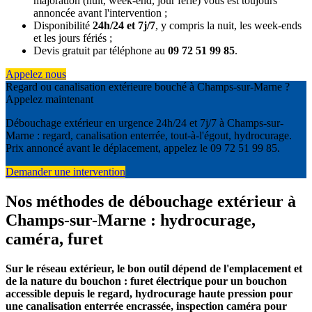
majoration (nuit, week-end, jour férié) vous est toujours
annoncée avant l'intervention ;
Disponibilité
24h/24 et 7j/7
, y compris la nuit, les week-ends
et les jours fériés ;
Devis gratuit par téléphone au
09 72 51 99 85
.
Appelez nous
Regard ou canalisation extérieure bouché à Champs-sur-Marne ?
Appelez maintenant
Débouchage extérieur en urgence 24h/24 et 7j/7 à Champs-sur-
Marne : regard, canalisation enterrée, tout-à-l'égout, hydrocurage.
Prix annoncé avant le déplacement, appelez le 09 72 51 99 85.
Demander une intervention
Nos méthodes de débouchage extérieur à
Champs-sur-Marne : hydrocurage,
caméra, furet
Sur le réseau extérieur, le bon outil dépend de l'emplacement et
de la nature du bouchon : furet électrique pour un bouchon
accessible depuis le regard, hydrocurage haute pression pour
une canalisation enterrée encrassée, inspection caméra pour