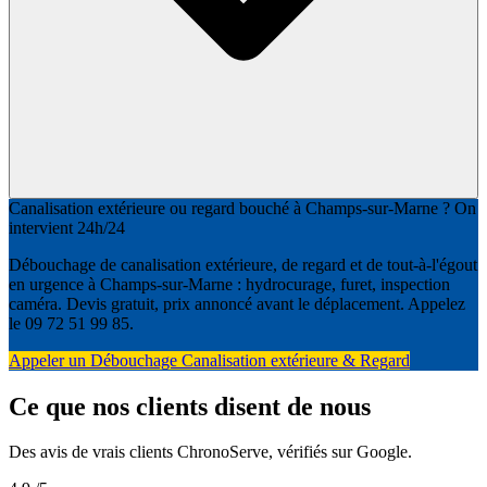
Canalisation extérieure ou regard bouché à Champs-sur-Marne ? On
intervient 24h/24
Débouchage de canalisation extérieure, de regard et de tout-à-l'égout
en urgence à Champs-sur-Marne : hydrocurage, furet, inspection
caméra. Devis gratuit, prix annoncé avant le déplacement. Appelez
le 09 72 51 99 85.
Appeler un Débouchage Canalisation extérieure & Regard
Ce que nos clients disent de nous
Des avis de vrais clients ChronoServe, vérifiés sur Google.