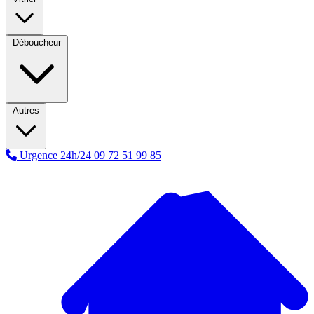
Déboucheur
Autres
Urgence 24h/24
09 72 51 99 85
A