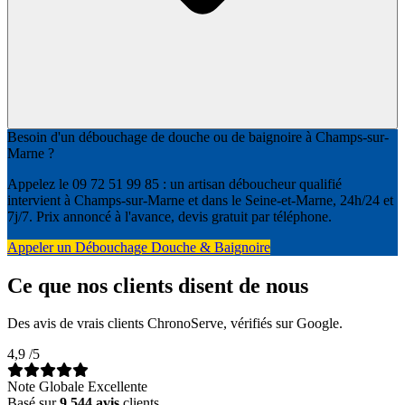
Besoin d'un débouchage de douche ou de baignoire à Champs-sur-
Marne ?
Appelez le 09 72 51 99 85 : un artisan déboucheur qualifié
intervient à Champs-sur-Marne et dans le Seine-et-Marne, 24h/24 et
7j/7. Prix annoncé à l'avance, devis gratuit par téléphone.
Appeler un Débouchage Douche & Baignoire
Ce que nos clients disent de nous
Des avis de vrais clients ChronoServe, vérifiés sur Google.
4,9
/5
Note Globale Excellente
Basé sur
9 544 avis
clients