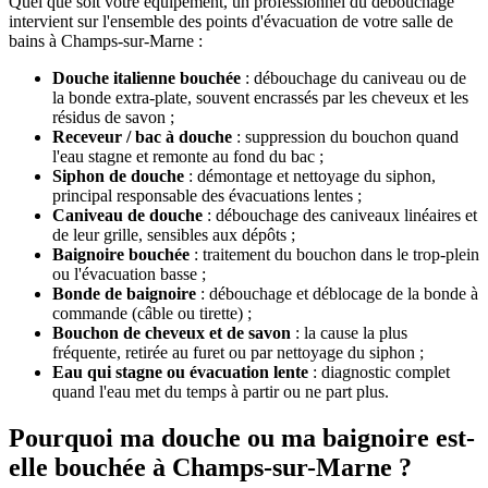
Quel que soit votre équipement, un professionnel du débouchage
intervient sur l'ensemble des points d'évacuation de votre salle de
bains à Champs-sur-Marne :
Douche italienne bouchée
: débouchage du caniveau ou de
la bonde extra-plate, souvent encrassés par les cheveux et les
résidus de savon ;
Receveur / bac à douche
: suppression du bouchon quand
l'eau stagne et remonte au fond du bac ;
Siphon de douche
: démontage et nettoyage du siphon,
principal responsable des évacuations lentes ;
Caniveau de douche
: débouchage des caniveaux linéaires et
de leur grille, sensibles aux dépôts ;
Baignoire bouchée
: traitement du bouchon dans le trop-plein
ou l'évacuation basse ;
Bonde de baignoire
: débouchage et déblocage de la bonde à
commande (câble ou tirette) ;
Bouchon de cheveux et de savon
: la cause la plus
fréquente, retirée au furet ou par nettoyage du siphon ;
Eau qui stagne ou évacuation lente
: diagnostic complet
quand l'eau met du temps à partir ou ne part plus.
Pourquoi ma douche ou ma baignoire est-
elle bouchée à Champs-sur-Marne ?