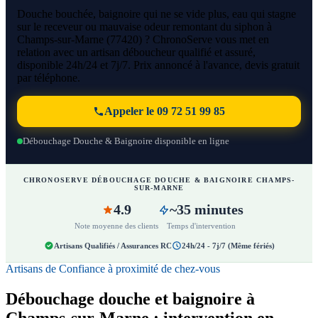
Douche bouchée, baignoire qui ne se vide plus, eau qui stagne
sur le receveur ou mauvaise odeur remontant du siphon à
Champs-sur-Marne (77420) ? ChronoServe vous met en
relation avec un artisan déboucheur qualifié et assuré,
disponible 24h/24 et 7j/7. Prix annoncé à l'avance, devis gratuit
par téléphone.
Appeler le 09 72 51 99 85
Débouchage Douche & Baignoire disponible en ligne
CHRONOSERVE DÉBOUCHAGE DOUCHE & BAIGNOIRE CHAMPS-
SUR-MARNE
4.9
~35 minutes
Note moyenne des clients
Temps d'intervention
Artisans Qualifiés / Assurances RC
24h/24 - 7j/7 (Même fériés)
Artisans de Confiance à proximité de chez-vous
Débouchage douche et baignoire à