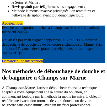
le Seine-et-Marne ;
Devis gratuit par téléphone
, sans engagement ;
Méthode la moins invasive privilégiée : on tente furet et
nettoyage de siphon avant tout démontage lourd.
Appelez nous
Douche ou baignoire bouchée à Champs-sur-Marne ? Un artisan
intervient 24h/24
Ne laissez pas l'eau stagner : appelez le 09 72 51 99 85 pour un
débouchage de douche ou de baignoire à Champs-sur-Marne. Prix
annoncé à l'avance, devis gratuit par téléphone, artisan disponible
24h/24 et 7j/7.
Demander une intervention
Nos méthodes de débouchage de douche et
de baignoire à Champs-sur-Marne
À Champs-sur-Marne, l'artisan déboucheur choisit la technique
adaptée à votre équipement et à la nature du bouchon, en
commençant toujours par la méthode la moins invasive. L'objectif :
rétablir une évacuation normale de votre douche ou de votre
baignoire sans casse inutile, avec un matériel professionnel.