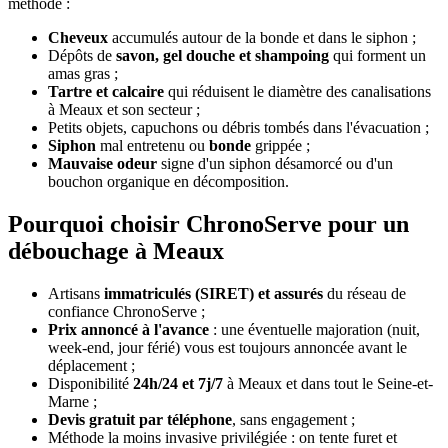
méthode :
Cheveux
accumulés autour de la bonde et dans le siphon ;
Dépôts de
savon, gel douche et shampoing
qui forment un
amas gras ;
Tartre et calcaire
qui réduisent le diamètre des canalisations
à Meaux et son secteur ;
Petits objets, capuchons ou débris tombés dans l'évacuation ;
Siphon
mal entretenu ou
bonde
grippée ;
Mauvaise odeur
signe d'un siphon désamorcé ou d'un
bouchon organique en décomposition.
Pourquoi choisir ChronoServe pour un
débouchage à Meaux
Artisans
immatriculés (SIRET) et assurés
du réseau de
confiance ChronoServe ;
Prix annoncé à l'avance
: une éventuelle majoration (nuit,
week-end, jour férié) vous est toujours annoncée avant le
déplacement ;
Disponibilité
24h/24 et 7j/7
à Meaux et dans tout le Seine-et-
Marne ;
Devis gratuit par téléphone
, sans engagement ;
Méthode la moins invasive privilégiée : on tente furet et