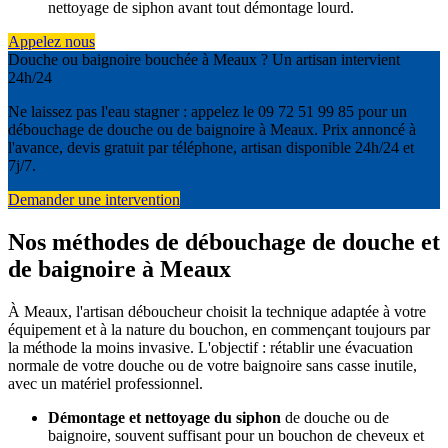
nettoyage de siphon avant tout démontage lourd.
Appelez nous
Douche ou baignoire bouchée à Meaux ? Un artisan intervient
24h/24
Ne laissez pas l'eau stagner : appelez le 09 72 51 99 85 pour un
débouchage de douche ou de baignoire à Meaux. Prix annoncé à
l'avance, devis gratuit par téléphone, artisan disponible 24h/24 et
7j/7.
Demander une intervention
Nos méthodes de débouchage de douche et
de baignoire à Meaux
À Meaux, l'artisan déboucheur choisit la technique adaptée à votre
équipement et à la nature du bouchon, en commençant toujours par
la méthode la moins invasive. L'objectif : rétablir une évacuation
normale de votre douche ou de votre baignoire sans casse inutile,
avec un matériel professionnel.
Démontage et nettoyage du siphon
de douche ou de
baignoire, souvent suffisant pour un bouchon de cheveux et