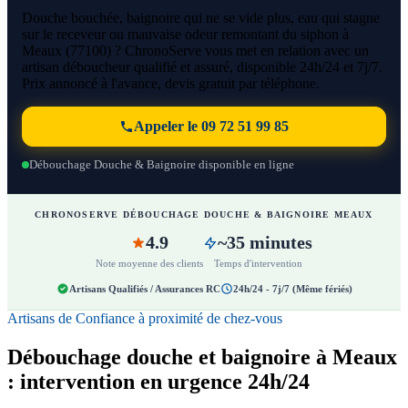
Douche bouchée, baignoire qui ne se vide plus, eau qui stagne
sur le receveur ou mauvaise odeur remontant du siphon à
Meaux (77100) ? ChronoServe vous met en relation avec un
artisan déboucheur qualifié et assuré, disponible 24h/24 et 7j/7.
Prix annoncé à l'avance, devis gratuit par téléphone.
Appeler le 09 72 51 99 85
Débouchage Douche & Baignoire disponible en ligne
CHRONOSERVE DÉBOUCHAGE DOUCHE & BAIGNOIRE MEAUX
4.9
~35 minutes
Note moyenne des clients
Temps d'intervention
Artisans Qualifiés / Assurances RC
24h/24 - 7j/7 (Même fériés)
Artisans de Confiance à proximité de chez-vous
Débouchage douche et baignoire à Meaux
: intervention en urgence 24h/24