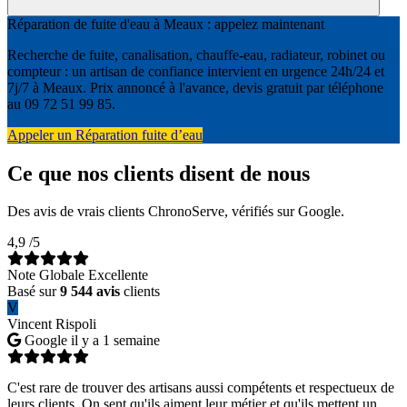
Réparation de fuite d'eau à Meaux : appelez maintenant
Recherche de fuite, canalisation, chauffe-eau, radiateur, robinet ou
compteur : un artisan de confiance intervient en urgence 24h/24 et
7j/7 à Meaux. Prix annoncé à l'avance, devis gratuit par téléphone
au 09 72 51 99 85.
Appeler un Réparation fuite d’eau
Ce que nos clients disent de nous
Des avis de vrais clients ChronoServe, vérifiés sur Google.
4,9
/5
Note Globale Excellente
Basé sur
9 544 avis
clients
V
Vincent Rispoli
Google
il y a 1 semaine
C'est rare de trouver des artisans aussi compétents et respectueux de
leurs clients. On sent qu'ils aiment leur métier et qu'ils mettent un