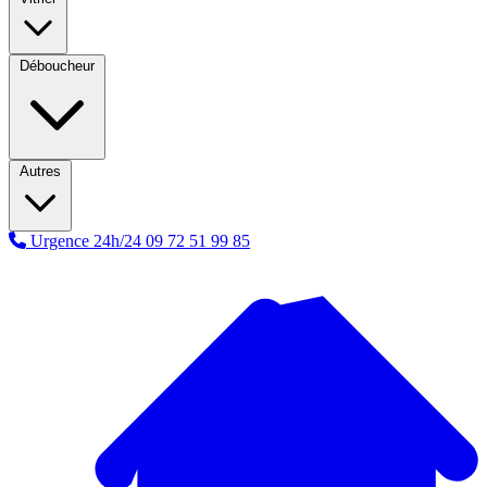
Déboucheur
Autres
Urgence 24h/24
09 72 51 99 85
A