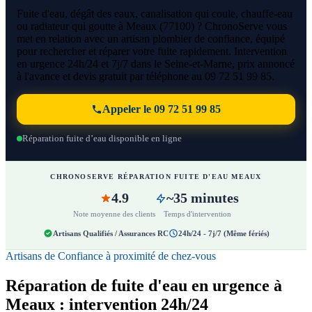
Fuite d'eau, dégât des eaux, canalisation qui coule, chauffe-eau
ou radiateur qui goutte à Meaux (77100) ? ChronoServe vous
met en relation avec un artisan plombier de confiance, équipé
pour rechercher et réparer votre fuite rapidement. Intervention
en urgence 24h/24 et 7j/7 dans le Seine-et-Marne, prix annoncé
à l'avance et devis gratuit par téléphone au 09 72 51 99 85.
Appeler le 09 72 51 99 85
Réparation fuite d’eau disponible en ligne
CHRONOSERVE RÉPARATION FUITE D'EAU MEAUX
4.9
~35 minutes
Note moyenne des clients
Temps d'intervention
Artisans Qualifiés / Assurances RC
24h/24 - 7j/7 (Même fériés)
Artisans de Confiance à proximité de chez-vous
Réparation de fuite d'eau en urgence à
Meaux : intervention 24h/24