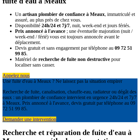
fuite d'eau à Meaux
Un
artisan plombier de confiance à Meaux
, immatriculé et
assuré, au plus près de chez vous.
Disponibilité
24h/24 et 7j/7
, nuit, week-end et jours fériés.
Prix annoncé à l'avance
; une éventuelle majoration (nuit /
week-end / férié) vous est toujours annoncée avant le
déplacement.
Devis gratuit et sans engagement par téléphone au
09 72 51
99 85
.
Matériel de
recherche de fuite non destructive
pour
localiser sans casser.
Appelez nous
Une fuite d'eau à Meaux ? Ne laissez pas la situation empirer
Recherche de fuite, canalisation, chauffe-eau, radiateur ou dégât des
eaux : un plombier de confiance intervient en urgence 24h/24 et 7j/7
à Meaux. Prix annoncé à l'avance, devis gratuit par téléphone au 09
72 51 99 85.
Demander une intervention
Recherche et réparation de fuite d'eau à