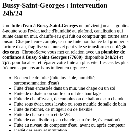
Bussy-Saint-Georges : intervention
24h/24
Une
fuite d'eau à Bussy-Saint-Georges
ne prévient jamais : goutte-
à-goutte sous l'évier, tache d'humidité au plafond, canalisation qui
suinte dans un mur, chauffe-eau qui fuit ou compteur qui tourne sans
raison. Chaque heure compte, car une fuite non traitée fait grimper la
facture d'eau, fragilise vos murs et peut vite se transformer en
dégât
des eaux
. ChronoServe vous met en relation avec un
plombier de
confiance à Bussy-Saint-Georges (77600)
, disponible
24h/24 et
7j/7
, pour localiser et réparer votre fuite au plus vite. Les cas les plus
fréquents que nos artisans traitent en urgence :
Recherche de fuite (fuite invisible, humidité,
surconsommation d'eau)
Fuite d'eau encastrée dans un mur, une chape ou un sol
Fuite de radiateur ou sur le circuit de chauffage
Fuite de chauffe-eau, de cumulus ou de ballon d'eau chaude
Fuite sous évier, sous lavabo ou sous meuble de salle de bain
Fuite de robinet, de mitigeur ou de flexible
Fuite de chasse d'eau et de WC
Fuite de canalisation (eau chaude, eau froide, évacuation)
Fuite au niveau du compteur d'eau, avant ou après compteur
Dégât des eaux et infiltration