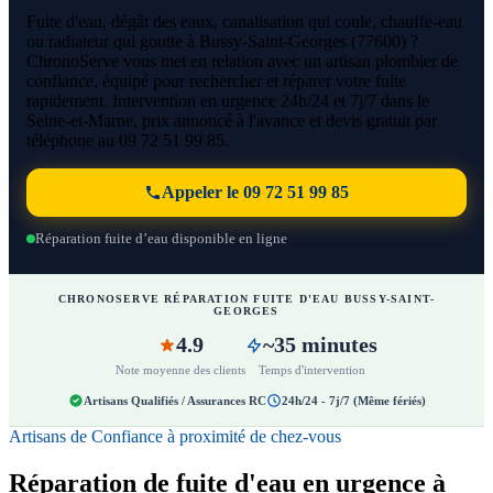
Fuite d'eau, dégât des eaux, canalisation qui coule, chauffe-eau
ou radiateur qui goutte à Bussy-Saint-Georges (77600) ?
ChronoServe vous met en relation avec un artisan plombier de
confiance, équipé pour rechercher et réparer votre fuite
rapidement. Intervention en urgence 24h/24 et 7j/7 dans le
Seine-et-Marne, prix annoncé à l'avance et devis gratuit par
téléphone au 09 72 51 99 85.
Appeler le 09 72 51 99 85
Réparation fuite d’eau disponible en ligne
CHRONOSERVE RÉPARATION FUITE D'EAU BUSSY-SAINT-
GEORGES
4.9
~35 minutes
Note moyenne des clients
Temps d'intervention
Artisans Qualifiés / Assurances RC
24h/24 - 7j/7 (Même fériés)
Artisans de Confiance à proximité de chez-vous
Réparation de fuite d'eau en urgence à