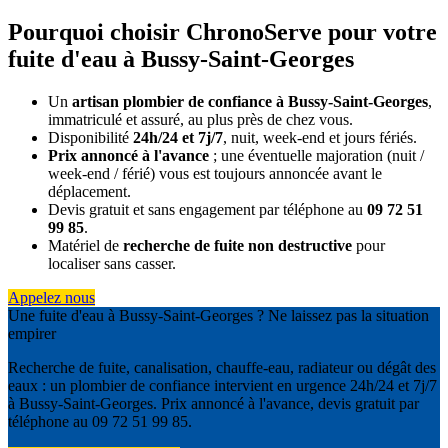
Pourquoi choisir ChronoServe pour votre
fuite d'eau à Bussy-Saint-Georges
Un
artisan plombier de confiance à Bussy-Saint-Georges
,
immatriculé et assuré, au plus près de chez vous.
Disponibilité
24h/24 et 7j/7
, nuit, week-end et jours fériés.
Prix annoncé à l'avance
; une éventuelle majoration (nuit /
week-end / férié) vous est toujours annoncée avant le
déplacement.
Devis gratuit et sans engagement par téléphone au
09 72 51
99 85
.
Matériel de
recherche de fuite non destructive
pour
localiser sans casser.
Appelez nous
Une fuite d'eau à Bussy-Saint-Georges ? Ne laissez pas la situation
empirer
Recherche de fuite, canalisation, chauffe-eau, radiateur ou dégât des
eaux : un plombier de confiance intervient en urgence 24h/24 et 7j/7
à Bussy-Saint-Georges. Prix annoncé à l'avance, devis gratuit par
téléphone au 09 72 51 99 85.