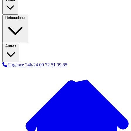
Déboucheur
Autres
Urgence 24h/24
09 72 51 99 85
A