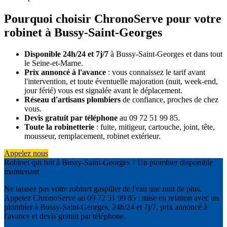
Pourquoi choisir ChronoServe pour votre
robinet à Bussy-Saint-Georges
Disponible 24h/24 et 7j/7
à Bussy-Saint-Georges et dans tout
le Seine-et-Marne.
Prix annoncé à l'avance
: vous connaissez le tarif avant
l'intervention, et toute éventuelle majoration (nuit, week-end,
jour férié) vous est signalée avant le déplacement.
Réseau d'artisans plombiers
de confiance, proches de chez
vous.
Devis gratuit par téléphone
au 09 72 51 99 85.
Toute la robinetterie
: fuite, mitigeur, cartouche, joint, tête,
mousseur, remplacement, robinet extérieur.
Appelez nous
Robinet qui fuit à Bussy-Saint-Georges ? Un plombier disponible
maintenant
Ne laissez pas votre robinet gaspiller de l'eau une nuit de plus.
Appelez ChronoServe au 09 72 51 99 85 : mise en relation avec un
plombier à Bussy-Saint-Georges, 24h/24 et 7j/7, prix annoncé à
l'avance et devis gratuit par téléphone.