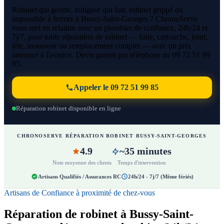
Robinet qui goutte, mitigeur qui fuit, robinet grippé ou
impossible à fermer à Bussy-Saint-Georges ? ChronoServe
vous met en relation avec un plombier de confiance, 24h/24 et
7j/7, pour toute réparation de robinet — fuite, cartouche, joint,
tête, mousseur ou remplacement complet — avec un prix
annoncé à l'avance. Devis gratuit par téléphone au 09 72 51 99
85.
Appeler le 09 72 51 99 85
Réparation robinet disponible en ligne
CHRONOSERVE RÉPARATION ROBINET BUSSY-SAINT-GEORGES
4.9
~35 minutes
Note moyenne des clients
Temps d'intervention
Artisans Qualifiés / Assurances RC
24h/24 - 7j/7 (Même fériés)
Artisans de Confiance à proximité de chez-vous
Réparation de robinet à Bussy-Saint-