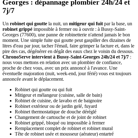
Georges : dépannage plombier 24h/24 et
7j/7
Un
robinet qui goutte
la nuit, un
mitigeur qui fuit
par la base, un
robinet grippé
impossible à fermer ou à ouvrir : à Bussy-Saint-
Georges (77600), une panne de robinetterie n'attend jamais le bon
moment. Une simple fuite qui goutte peut gaspiller des dizaines de
litres d'eau par jour, tacher l'émail, faire grimper la facture et, dans le
pire des cas, dégénérer en dégât des eaux chez le voisin du dessous.
ChronoServe intervient à Bussy-Saint-Georges 24h/24 et 7j/7
:
nous vous mettons en relation avec un plombier de confiance,
proche de chez vous, avec un prix annoncé à l'avance. Une
éventuelle majoration (nuit, week-end, jour férié) vous est toujours
annoncée avant le déplacement.
Robinet qui goutte ou qui fuit
Mitigeur et mélangeur (cuisine, salle de bain)
Robinet de cuisine, de lavabo et de baignoire
Robinet extérieur ou de jardin gelé, fuyard
Robinet thermostatique de douche déréglé
Changement de cartouche et de joint de robinet
Robinet grippé, bloqué ou impossible à fermer
Remplacement complet de robinet et robinet mural
Tête de robinet usée et mousseur (aérateur) entartré