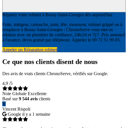
Réparez votre robinet à Bussy-Saint-Georges dès aujourd'hui
Fuite, mitigeur, cartouche, joint, tête, mousseur, robinet grippé ou à
remplacer à Bussy-Saint-Georges : ChronoServe vous met en
relation avec un plombier de confiance, 24h/24 et 7j/7. Prix annoncé
à l'avance, devis gratuit par téléphone. Appelez le 09 72 51 99 85.
Appeler un Réparation robinet
Ce que nos clients disent de nous
Des avis de vrais clients ChronoServe, vérifiés sur Google.
4,9
/5
Note Globale Excellente
Basé sur
9 544 avis
clients
V
Vincent Rispoli
Google
il y a 1 semaine