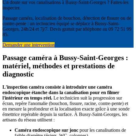
Un doute sur vos canalisations à Bussy-Saint-Georges ? Faites-les
inspecter.
Passage caméra, localisation de bouchon, détection de fissure ou de
contre-pente : un technicien équipé se déplace à Bussy-Saint-
Georges, 24h/24 et 7j/7. Devis gratuit par téléphone au 09 72 51 99
85.
Demander une intervention
Passage caméra à Bussy-Saint-Georges :
matériel, méthodes et prestations de
diagnostic
L'inspection caméra consiste à introduire une caméra
endoscopique étanche dans la canalisation pour en filmer
l'intérieur en temps réel.
Le technicien suit la progression sur
écran, repère l'anomalie (bouchon, fissure, racine, contre-pente) et
en mesure la profondeur et la localisation exacte grâce à une sonde
émettrice repérable depuis la surface. À Bussy-Saint-Georges, les
artisans du réseau utilisent :
Caméra endoscopique sur jonc
pour les canalisations de
faible diamètre (éviers, WC, colonnes).