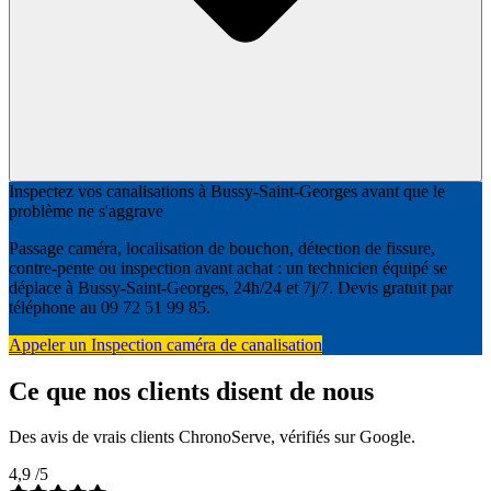
Inspectez vos canalisations à Bussy-Saint-Georges avant que le
problème ne s'aggrave
Passage caméra, localisation de bouchon, détection de fissure,
contre-pente ou inspection avant achat : un technicien équipé se
déplace à Bussy-Saint-Georges, 24h/24 et 7j/7. Devis gratuit par
téléphone au 09 72 51 99 85.
Appeler un Inspection caméra de canalisation
Ce que nos clients disent de nous
Des avis de vrais clients ChronoServe, vérifiés sur Google.
4,9
/5