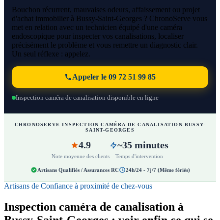
Bouchon récurrent, mauvaises odeurs, affaissement ou projet
d'achat immobilier à Bussy-Saint-Georges ? ChronoServe vous
met en relation avec un technicien équipé d'une caméra
endoscopique pour inspecter vos canalisations, localiser
précisément le problème et vous remettre un diagnostic clair.
Un seul réflexe : appelez.
Appeler le 09 72 51 99 85
Inspection caméra de canalisation disponible en ligne
CHRONOSERVE INSPECTION CAMÉRA DE CANALISATION BUSSY-
SAINT-GEORGES
4.9
~35 minutes
Note moyenne des clients
Temps d'intervention
Artisans Qualifiés / Assurances RC
24h/24 - 7j/7 (Même fériés)
Artisans de Confiance à proximité de chez-vous
Inspection caméra de canalisation à