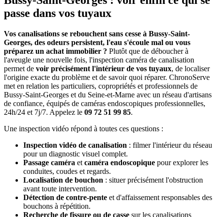
Bussy-Saint-Georges : voir enfin ce qui se
passe dans vos tuyaux
Vos canalisations se rebouchent sans cesse à Bussy-Saint-
Georges, des odeurs persistent, l'eau s'écoule mal ou vous
préparez un achat immobilier ?
Plutôt que de déboucher à
l'aveugle une nouvelle fois, l'inspection caméra de canalisation
permet de
voir précisément l'intérieur de vos tuyaux
, de localiser
l'origine exacte du problème et de savoir quoi réparer. ChronoServe
met en relation les particuliers, copropriétés et professionnels de
Bussy-Saint-Georges et du Seine-et-Marne avec un réseau d'artisans
de confiance, équipés de caméras endoscopiques professionnelles,
24h/24 et 7j/7. Appelez le
09 72 51 99 85
.
Une inspection vidéo répond à toutes ces questions :
Inspection vidéo de canalisation
: filmer l'intérieur du réseau
pour un diagnostic visuel complet.
Passage caméra
et
caméra endoscopique
pour explorer les
conduites, coudes et regards.
Localisation de bouchon
: situer précisément l'obstruction
avant toute intervention.
Détection de contre-pente
et d'affaissement responsables des
bouchons à répétition.
Recherche de fissure ou de casse
sur les canalisations