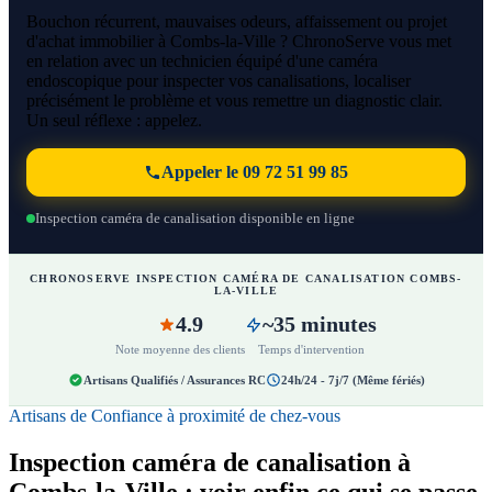
Bouchon récurrent, mauvaises odeurs, affaissement ou projet
d'achat immobilier à Combs-la-Ville ? ChronoServe vous met
en relation avec un technicien équipé d'une caméra
endoscopique pour inspecter vos canalisations, localiser
précisément le problème et vous remettre un diagnostic clair.
Un seul réflexe : appelez.
Appeler le 09 72 51 99 85
Inspection caméra de canalisation disponible en ligne
CHRONOSERVE INSPECTION CAMÉRA DE CANALISATION COMBS-
LA-VILLE
4.9
~35 minutes
Note moyenne des clients
Temps d'intervention
Artisans Qualifiés / Assurances RC
24h/24 - 7j/7 (Même fériés)
Artisans de Confiance à proximité de chez-vous
Inspection caméra de canalisation à