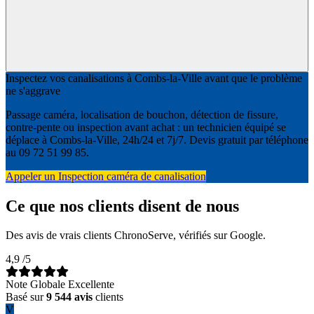
Inspectez vos canalisations à Combs-la-Ville avant que le problème
ne s'aggrave
Passage caméra, localisation de bouchon, détection de fissure,
contre-pente ou inspection avant achat : un technicien équipé se
déplace à Combs-la-Ville, 24h/24 et 7j/7. Devis gratuit par téléphone
au 09 72 51 99 85.
Appeler un Inspection caméra de canalisation
Ce que nos clients disent de nous
Des avis de vrais clients ChronoServe, vérifiés sur Google.
4,9
/5
Note Globale Excellente
Basé sur
9 544 avis
clients
V