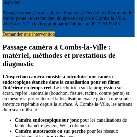
inspecter.
Passage caméra, localisation de bouchon, détection de fissure ou de
contre-pente : un technicien équipé se déplace à Combs-la-Ville,
24h/24 et 7j/7. Devis gratuit par téléphone au 09 72 51 99 85.
Demander une intervention
Passage caméra à Combs-la-Ville :
matériel, méthodes et prestations de
diagnostic
L'inspection caméra consiste à introduire une caméra
endoscopique étanche dans la canalisation pour en filmer
l'intérieur en temps réel.
Le technicien suit la progression sur
écran, repère l'anomalie (bouchon, fissure, racine, contre-pente) et
en mesure la profondeur et la localisation exacte grâce à une sonde
émettrice repérable depuis la surface. À Combs-la-Ville, les artisans
du réseau utilisent :
Caméra endoscopique sur jonc
pour les canalisations de
faible diamètre (éviers, WC, colonnes).
Caméra autotractée ou sur perche
pour les réseaux
extérieurs et les gros collecteurs.