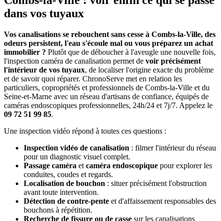
Combs-la-Ville : voir enfin ce qui se passe
dans vos tuyaux
Vos canalisations se rebouchent sans cesse à Combs-la-Ville, des
odeurs persistent, l'eau s'écoule mal ou vous préparez un achat
immobilier ?
Plutôt que de déboucher à l'aveugle une nouvelle fois,
l'inspection caméra de canalisation permet de
voir précisément
l'intérieur de vos tuyaux
, de localiser l'origine exacte du problème
et de savoir quoi réparer. ChronoServe met en relation les
particuliers, copropriétés et professionnels de Combs-la-Ville et du
Seine-et-Marne avec un réseau d'artisans de confiance, équipés de
caméras endoscopiques professionnelles, 24h/24 et 7j/7. Appelez le
09 72 51 99 85
.
Une inspection vidéo répond à toutes ces questions :
Inspection vidéo de canalisation
: filmer l'intérieur du réseau
pour un diagnostic visuel complet.
Passage caméra
et
caméra endoscopique
pour explorer les
conduites, coudes et regards.
Localisation de bouchon
: situer précisément l'obstruction
avant toute intervention.
Détection de contre-pente
et d'affaissement responsables des
bouchons à répétition.
Recherche de fissure ou de casse
sur les canalisations