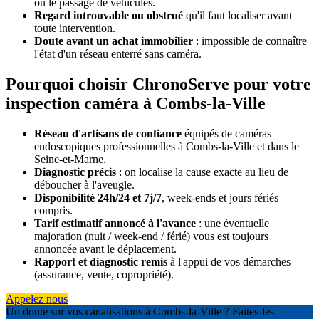
ou le passage de véhicules.
Regard introuvable ou obstrué
qu'il faut localiser avant
toute intervention.
Doute avant un achat immobilier
: impossible de connaître
l'état d'un réseau enterré sans caméra.
Pourquoi choisir ChronoServe pour votre
inspection caméra à Combs-la-Ville
Réseau d'artisans de confiance
équipés de caméras
endoscopiques professionnelles à Combs-la-Ville et dans le
Seine-et-Marne.
Diagnostic précis
: on localise la cause exacte au lieu de
déboucher à l'aveugle.
Disponibilité 24h/24 et 7j/7
, week-ends et jours fériés
compris.
Tarif estimatif annoncé à l'avance
: une éventuelle
majoration (nuit / week-end / férié) vous est toujours
annoncée avant le déplacement.
Rapport et diagnostic remis
à l'appui de vos démarches
(assurance, vente, copropriété).
Appelez nous
Un doute sur vos canalisations à Combs-la-Ville ? Faites-les