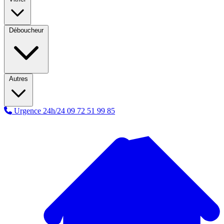
Déboucheur
Autres
Urgence 24h/24
09 72 51 99 85
A