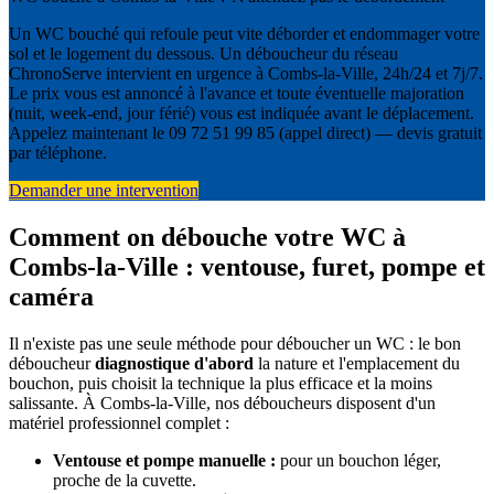
Un WC bouché qui refoule peut vite déborder et endommager votre
sol et le logement du dessous. Un déboucheur du réseau
ChronoServe intervient en urgence à Combs-la-Ville, 24h/24 et 7j/7.
Le prix vous est annoncé à l'avance et toute éventuelle majoration
(nuit, week-end, jour férié) vous est indiquée avant le déplacement.
Appelez maintenant le 09 72 51 99 85 (appel direct) — devis gratuit
par téléphone.
Demander une intervention
Comment on débouche votre WC à
Combs-la-Ville : ventouse, furet, pompe et
caméra
Il n'existe pas une seule méthode pour déboucher un WC : le bon
déboucheur
diagnostique d'abord
la nature et l'emplacement du
bouchon, puis choisit la technique la plus efficace et la moins
salissante. À Combs-la-Ville, nos déboucheurs disposent d'un
matériel professionnel complet :
Ventouse et pompe manuelle :
pour un bouchon léger,
proche de la cuvette.