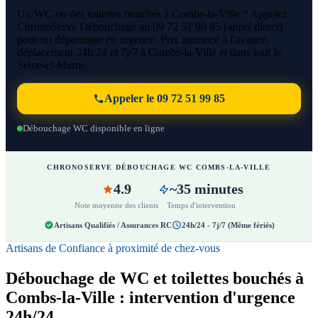
Un WC ou des toilettes bouchés à Combs-la-Ville ? Appelez
ChronoServe Débouchage au 09 72 51 99 85 (appel direct)
pour un dépannage en urgence. Prix annoncé à l'avance,
déplacement 24h/24 et 7j/7 à Combs-la-Ville et dans tout le
Seine-et-Marne.
Appeler le 09 72 51 99 85
Débouchage WC disponible en ligne
CHRONOSERVE DÉBOUCHAGE WC COMBS-LA-VILLE
4.9
~35 minutes
Note moyenne des clients
Temps d'intervention
Artisans Qualifiés / Assurances RC
24h/24 - 7j/7 (Même fériés)
Artisans de Confiance à proximité de chez-vous
Débouchage de WC et toilettes bouchés à
Combs-la-Ville : intervention d'urgence
24h/24