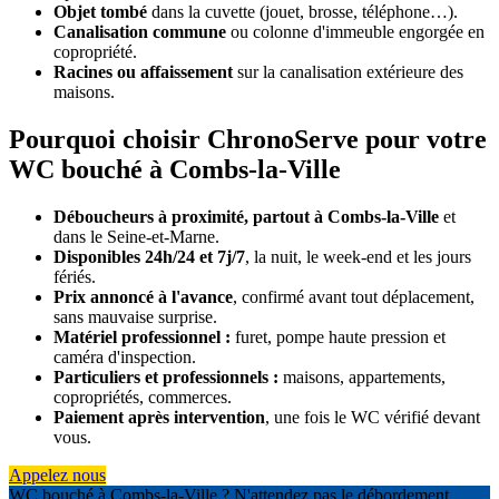
Objet tombé
dans la cuvette (jouet, brosse, téléphone…).
Canalisation commune
ou colonne d'immeuble engorgée en
copropriété.
Racines ou affaissement
sur la canalisation extérieure des
maisons.
Pourquoi choisir ChronoServe pour votre
WC bouché à Combs-la-Ville
Déboucheurs à proximité, partout à Combs-la-Ville
et
dans le Seine-et-Marne.
Disponibles 24h/24 et 7j/7
, la nuit, le week-end et les jours
fériés.
Prix annoncé à l'avance
, confirmé avant tout déplacement,
sans mauvaise surprise.
Matériel professionnel :
furet, pompe haute pression et
caméra d'inspection.
Particuliers et professionnels :
maisons, appartements,
copropriétés, commerces.
Paiement après intervention
, une fois le WC vérifié devant
vous.
Appelez nous
WC bouché à Combs-la-Ville ? N'attendez pas le débordement