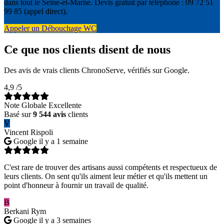
dans tout le Seine-et-Marne. Devis gratuit par téléphone : 09 72 51
99 85 (appel direct).
Appeler un Débouchage WC
Ce que nos clients disent de nous
Des avis de vrais clients ChronoServe, vérifiés sur Google.
4,9
/5
Note Globale Excellente
Basé sur
9 544 avis
clients
V
Vincent Rispoli
Google
il y a 1 semaine
C'est rare de trouver des artisans aussi compétents et respectueux de
leurs clients. On sent qu'ils aiment leur métier et qu'ils mettent un
point d'honneur à fournir un travail de qualité.
B
Berkani Rym
Google
il y a 3 semaines