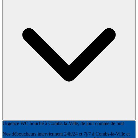
Urgence WC bouché à Combs-la-Ville, de jour comme de nuit
Nos déboucheurs interviennent 24h/24 et 7j/7 à Combs-la-Ville et