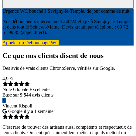
Urgence WC bouché à Savigny-le-Temple, de jour comme de nuit
Nos déboucheurs interviennent 24h/24 et 7j/7 à Savigny-le-Temple
et dans tout le Seine-et-Marne. Devis gratuit par téléphone : 09 72
51 99 85 (appel direct).
Appeler un Débouchage WC
Ce que nos clients disent de nous
Des avis de vrais clients ChronoServe, vérifiés sur Google.
4,9
/5
Note Globale Excellente
Basé sur
9 544 avis
clients
V
Vincent Rispoli
Google
il y a 1 semaine
C'est rare de trouver des artisans aussi compétents et respectueux de
leurs clients. On sent qu'ils aiment leur métier et qu'ils mettent un