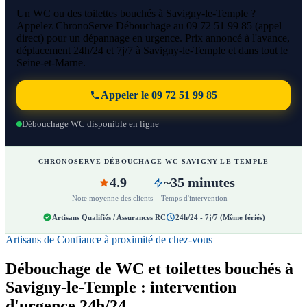
Un WC ou des toilettes bouchés à Savigny-le-Temple ?
Appelez ChronoServe Débouchage au 09 72 51 99 85 (appel
direct) pour un dépannage en urgence. Prix annoncé à l'avance,
déplacement 24h/24 et 7j/7 à Savigny-le-Temple et dans tout le
Seine-et-Marne.
Appeler le 09 72 51 99 85
Débouchage WC disponible en ligne
CHRONOSERVE DÉBOUCHAGE WC SAVIGNY-LE-TEMPLE
4.9
~35 minutes
Note moyenne des clients
Temps d'intervention
Artisans Qualifiés / Assurances RC
24h/24 - 7j/7 (Même fériés)
Artisans de Confiance à proximité de chez-vous
Débouchage de WC et toilettes bouchés à
Savigny-le-Temple : intervention
d'urgence 24h/24