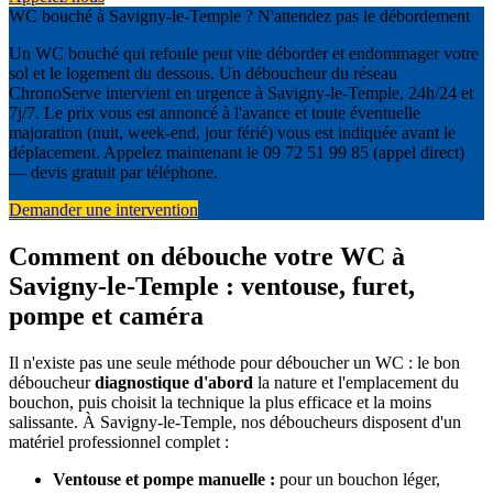
WC bouché à Savigny-le-Temple ? N'attendez pas le débordement
Un WC bouché qui refoule peut vite déborder et endommager votre
sol et le logement du dessous. Un déboucheur du réseau
ChronoServe intervient en urgence à Savigny-le-Temple, 24h/24 et
7j/7. Le prix vous est annoncé à l'avance et toute éventuelle
majoration (nuit, week-end, jour férié) vous est indiquée avant le
déplacement. Appelez maintenant le 09 72 51 99 85 (appel direct)
— devis gratuit par téléphone.
Demander une intervention
Comment on débouche votre WC à
Savigny-le-Temple : ventouse, furet,
pompe et caméra
Il n'existe pas une seule méthode pour déboucher un WC : le bon
déboucheur
diagnostique d'abord
la nature et l'emplacement du
bouchon, puis choisit la technique la plus efficace et la moins
salissante. À Savigny-le-Temple, nos déboucheurs disposent d'un
matériel professionnel complet :
Ventouse et pompe manuelle :
pour un bouchon léger,