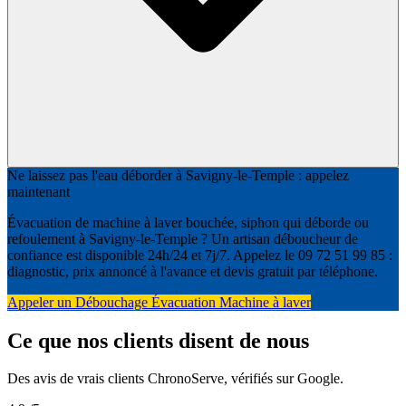
Ne laissez pas l'eau déborder à Savigny-le-Temple : appelez
maintenant
Évacuation de machine à laver bouchée, siphon qui déborde ou
refoulement à Savigny-le-Temple ? Un artisan déboucheur de
confiance est disponible 24h/24 et 7j/7. Appelez le 09 72 51 99 85 :
diagnostic, prix annoncé à l'avance et devis gratuit par téléphone.
Appeler un Débouchage Évacuation Machine à laver
Ce que nos clients disent de nous
Des avis de vrais clients ChronoServe, vérifiés sur Google.