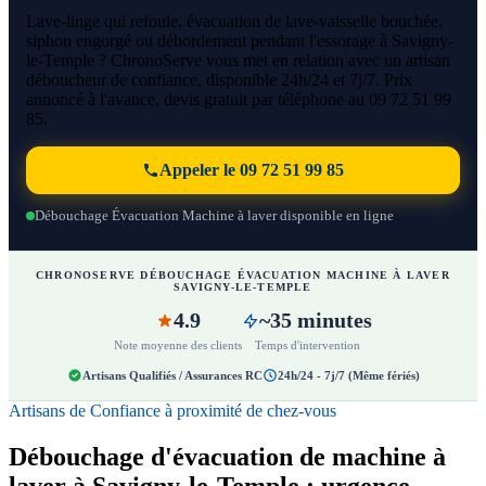
Lave-linge qui refoule, évacuation de lave-vaisselle bouchée,
siphon engorgé ou débordement pendant l'essorage à Savigny-
le-Temple ? ChronoServe vous met en relation avec un artisan
déboucheur de confiance, disponible 24h/24 et 7j/7. Prix
annoncé à l'avance, devis gratuit par téléphone au 09 72 51 99
85.
Appeler le 09 72 51 99 85
Débouchage Évacuation Machine à laver disponible en ligne
CHRONOSERVE DÉBOUCHAGE ÉVACUATION MACHINE À LAVER
SAVIGNY-LE-TEMPLE
4.9
~35 minutes
Note moyenne des clients
Temps d'intervention
Artisans Qualifiés / Assurances RC
24h/24 - 7j/7 (Même fériés)
Artisans de Confiance à proximité de chez-vous
Débouchage d'évacuation de machine à