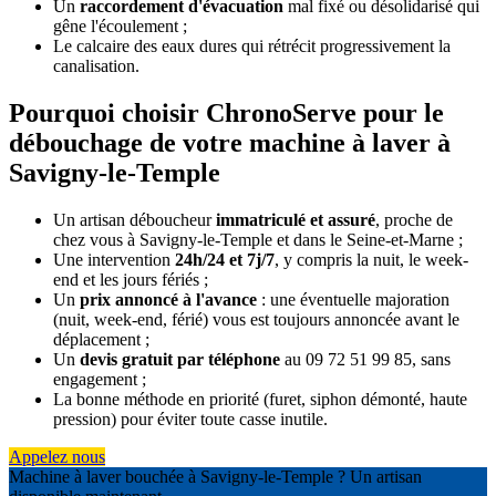
Un
raccordement d'évacuation
mal fixé ou désolidarisé qui
gêne l'écoulement ;
Le calcaire des eaux dures qui rétrécit progressivement la
canalisation.
Pourquoi choisir ChronoServe pour le
débouchage de votre machine à laver à
Savigny-le-Temple
Un artisan déboucheur
immatriculé et assuré
, proche de
chez vous à Savigny-le-Temple et dans le Seine-et-Marne ;
Une intervention
24h/24 et 7j/7
, y compris la nuit, le week-
end et les jours fériés ;
Un
prix annoncé à l'avance
: une éventuelle majoration
(nuit, week-end, férié) vous est toujours annoncée avant le
déplacement ;
Un
devis gratuit par téléphone
au 09 72 51 99 85, sans
engagement ;
La bonne méthode en priorité (furet, siphon démonté, haute
pression) pour éviter toute casse inutile.
Appelez nous
Machine à laver bouchée à Savigny-le-Temple ? Un artisan