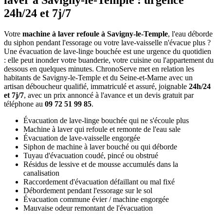
laver à Savigny-le-Temple : urgence
24h/24 et 7j/7
Votre
machine à laver refoule à Savigny-le-Temple
, l'eau déborde
du siphon pendant l'essorage ou votre lave-vaisselle n'évacue plus ?
Une évacuation de lave-linge bouchée est une urgence du quotidien
: elle peut inonder votre buanderie, votre cuisine ou l'appartement du
dessous en quelques minutes. ChronoServe met en relation les
habitants de Savigny-le-Temple et du Seine-et-Marne avec un
artisan déboucheur qualifié, immatriculé et assuré, joignable
24h/24
et 7j/7
, avec un prix annoncé à l'avance et un devis gratuit par
téléphone au
09 72 51 99 85
.
Évacuation de lave-linge bouchée qui ne s'écoule plus
Machine à laver qui refoule et remonte de l'eau sale
Évacuation de lave-vaisselle engorgée
Siphon de machine à laver bouché ou qui déborde
Tuyau d'évacuation coudé, pincé ou obstrué
Résidus de lessive et de mousse accumulés dans la
canalisation
Raccordement d'évacuation défaillant ou mal fixé
Débordement pendant l'essorage sur le sol
Évacuation commune évier / machine engorgée
Mauvaise odeur remontant de l'évacuation