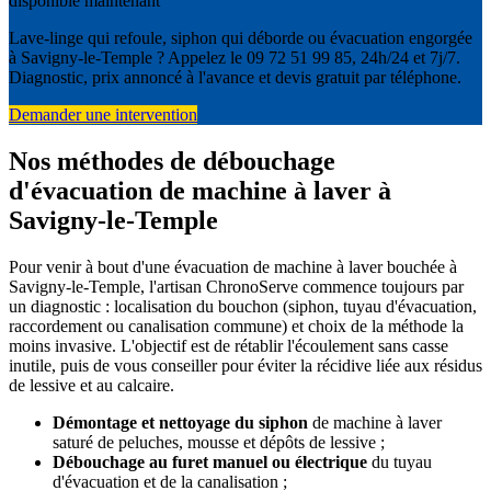
disponible maintenant
Lave-linge qui refoule, siphon qui déborde ou évacuation engorgée
à Savigny-le-Temple ? Appelez le 09 72 51 99 85, 24h/24 et 7j/7.
Diagnostic, prix annoncé à l'avance et devis gratuit par téléphone.
Demander une intervention
Nos méthodes de débouchage
d'évacuation de machine à laver à
Savigny-le-Temple
Pour venir à bout d'une évacuation de machine à laver bouchée à
Savigny-le-Temple, l'artisan ChronoServe commence toujours par
un diagnostic : localisation du bouchon (siphon, tuyau d'évacuation,
raccordement ou canalisation commune) et choix de la méthode la
moins invasive. L'objectif est de rétablir l'écoulement sans casse
inutile, puis de vous conseiller pour éviter la récidive liée aux résidus
de lessive et au calcaire.
Démontage et nettoyage du siphon
de machine à laver
saturé de peluches, mousse et dépôts de lessive ;
Débouchage au furet manuel ou électrique
du tuyau
d'évacuation et de la canalisation ;