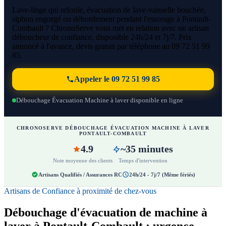
Lave-linge qui refoule, évacuation de lave-vaisselle bouchée,
siphon engorgé ou débordement pendant l'essorage à Pontault-
Combault ? ChronoServe vous met en relation avec un artisan
déboucheur de confiance, disponible 24h/24 et 7j/7. Prix
annoncé à l'avance, devis gratuit par téléphone au 09 72 51 99
85.
Appeler le 09 72 51 99 85
Débouchage Évacuation Machine à laver disponible en ligne
CHRONOSERVE DÉBOUCHAGE ÉVACUATION MACHINE À LAVER
PONTAULT-COMBAULT
4.9
~35 minutes
Note moyenne des clients
Temps d'intervention
Artisans Qualifiés / Assurances RC
24h/24 - 7j/7 (Même fériés)
Artisans de Confiance à proximité de chez-vous
Débouchage d'évacuation de machine à