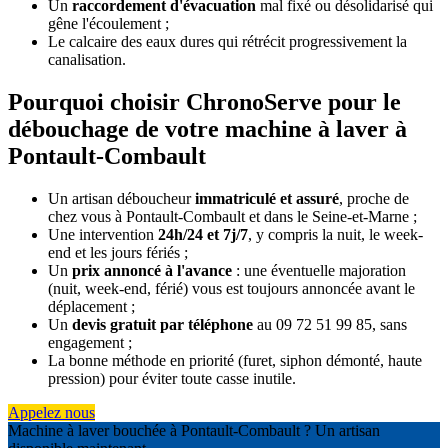
Un
raccordement d'évacuation
mal fixé ou désolidarisé qui
gêne l'écoulement ;
Le calcaire des eaux dures qui rétrécit progressivement la
canalisation.
Pourquoi choisir ChronoServe pour le
débouchage de votre machine à laver à
Pontault-Combault
Un artisan déboucheur
immatriculé et assuré
, proche de
chez vous à Pontault-Combault et dans le Seine-et-Marne ;
Une intervention
24h/24 et 7j/7
, y compris la nuit, le week-
end et les jours fériés ;
Un
prix annoncé à l'avance
: une éventuelle majoration
(nuit, week-end, férié) vous est toujours annoncée avant le
déplacement ;
Un
devis gratuit par téléphone
au 09 72 51 99 85, sans
engagement ;
La bonne méthode en priorité (furet, siphon démonté, haute
pression) pour éviter toute casse inutile.
Appelez nous
Machine à laver bouchée à Pontault-Combault ? Un artisan