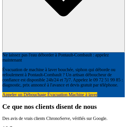
Ne laissez pas l'eau déborder à Pontault-Combault : appelez
maintenant
Évacuation de machine à laver bouchée, siphon qui déborde ou
refoulement à Pontault-Combault ? Un artisan déboucheur de
confiance est disponible 24h/24 et 7j/7. Appelez le 09 72 51 99 85 :
diagnostic, prix annoncé à l'avance et devis gratuit par téléphone.
Appeler un Débouchage Évacuation Machine à laver
Ce que nos clients disent de nous
Des avis de vrais clients ChronoServe, vérifiés sur Google.