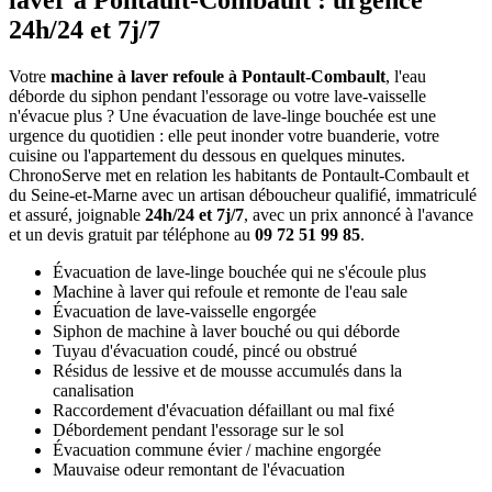
laver à Pontault-Combault : urgence
24h/24 et 7j/7
Votre
machine à laver refoule à Pontault-Combault
, l'eau
déborde du siphon pendant l'essorage ou votre lave-vaisselle
n'évacue plus ? Une évacuation de lave-linge bouchée est une
urgence du quotidien : elle peut inonder votre buanderie, votre
cuisine ou l'appartement du dessous en quelques minutes.
ChronoServe met en relation les habitants de Pontault-Combault et
du Seine-et-Marne avec un artisan déboucheur qualifié, immatriculé
et assuré, joignable
24h/24 et 7j/7
, avec un prix annoncé à l'avance
et un devis gratuit par téléphone au
09 72 51 99 85
.
Évacuation de lave-linge bouchée qui ne s'écoule plus
Machine à laver qui refoule et remonte de l'eau sale
Évacuation de lave-vaisselle engorgée
Siphon de machine à laver bouché ou qui déborde
Tuyau d'évacuation coudé, pincé ou obstrué
Résidus de lessive et de mousse accumulés dans la
canalisation
Raccordement d'évacuation défaillant ou mal fixé
Débordement pendant l'essorage sur le sol
Évacuation commune évier / machine engorgée
Mauvaise odeur remontant de l'évacuation