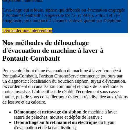
disponible maintenant
Lave-linge qui refoule, siphon qui déborde ou évacuation engorgée
à Pontault-Combault ? Appelez le 09 72 51 99 85, 24h/24 et 7j/7.
Diagnostic, prix annoncé à l'avance et devis gratuit par téléphone.
Demander une intervention
Nos méthodes de débouchage
d'évacuation de machine à laver à
Pontault-Combault
Pour venir à bout d'une évacuation de machine à laver bouchée à
Pontault-Combault, l'artisan ChronoServe commence toujours par
un diagnostic : localisation du bouchon (siphon, tuyau d'évacuation,
raccordement ou canalisation commune) et choix de la méthode la
moins invasive. L'objectif est de rétablir l'écoulement sans casse
inutile, puis de vous conseiller pour éviter la récidive liée aux résidus
de lessive et au calcaire.
Démontage et nettoyage du siphon
de machine à laver
saturé de peluches, mousse et dépôts de lessive ;
Débouchage au furet manuel ou électrique
du tuyau
d'évacuation et de la canalisation ;