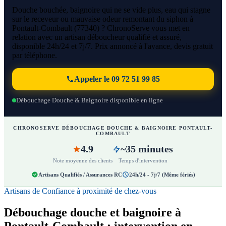
Douche bouchée, baignoire qui ne se vide plus, eau qui stagne
sur le receveur ou mauvaise odeur remontant du siphon à
Pontault-Combault (77340) ? ChronoServe vous met en
relation avec un artisan déboucheur qualifié et assuré,
disponible 24h/24 et 7j/7. Prix annoncé à l'avance, devis gratuit
par téléphone.
Appeler le 09 72 51 99 85
Débouchage Douche & Baignoire disponible en ligne
CHRONOSERVE DÉBOUCHAGE DOUCHE & BAIGNOIRE PONTAULT-
COMBAULT
4.9
~35 minutes
Note moyenne des clients
Temps d'intervention
Artisans Qualifiés / Assurances RC
24h/24 - 7j/7 (Même fériés)
Artisans de Confiance à proximité de chez-vous
Débouchage douche et baignoire à