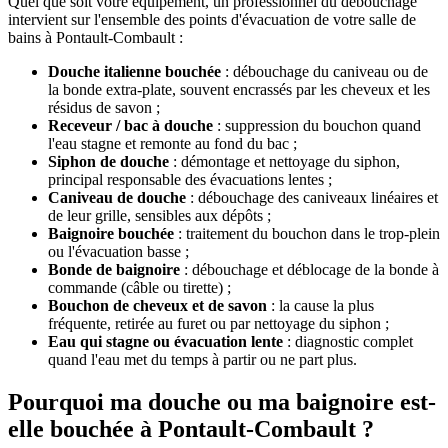
Quel que soit votre équipement, un professionnel du débouchage
intervient sur l'ensemble des points d'évacuation de votre salle de
bains à Pontault-Combault :
Douche italienne bouchée
: débouchage du caniveau ou de
la bonde extra-plate, souvent encrassés par les cheveux et les
résidus de savon ;
Receveur / bac à douche
: suppression du bouchon quand
l'eau stagne et remonte au fond du bac ;
Siphon de douche
: démontage et nettoyage du siphon,
principal responsable des évacuations lentes ;
Caniveau de douche
: débouchage des caniveaux linéaires et
de leur grille, sensibles aux dépôts ;
Baignoire bouchée
: traitement du bouchon dans le trop-plein
ou l'évacuation basse ;
Bonde de baignoire
: débouchage et déblocage de la bonde à
commande (câble ou tirette) ;
Bouchon de cheveux et de savon
: la cause la plus
fréquente, retirée au furet ou par nettoyage du siphon ;
Eau qui stagne ou évacuation lente
: diagnostic complet
quand l'eau met du temps à partir ou ne part plus.
Pourquoi ma douche ou ma baignoire est-
elle bouchée à Pontault-Combault ?