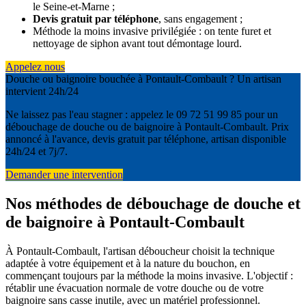
le Seine-et-Marne ;
Devis gratuit par téléphone
, sans engagement ;
Méthode la moins invasive privilégiée : on tente furet et
nettoyage de siphon avant tout démontage lourd.
Appelez nous
Douche ou baignoire bouchée à Pontault-Combault ? Un artisan
intervient 24h/24
Ne laissez pas l'eau stagner : appelez le 09 72 51 99 85 pour un
débouchage de douche ou de baignoire à Pontault-Combault. Prix
annoncé à l'avance, devis gratuit par téléphone, artisan disponible
24h/24 et 7j/7.
Demander une intervention
Nos méthodes de débouchage de douche et
de baignoire à Pontault-Combault
À Pontault-Combault, l'artisan déboucheur choisit la technique
adaptée à votre équipement et à la nature du bouchon, en
commençant toujours par la méthode la moins invasive. L'objectif :
rétablir une évacuation normale de votre douche ou de votre
baignoire sans casse inutile, avec un matériel professionnel.