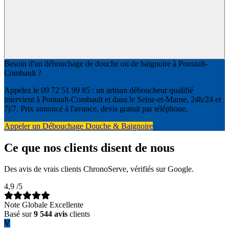
Besoin d'un débouchage de douche ou de baignoire à Pontault-
Combault ?
Appelez le 09 72 51 99 85 : un artisan déboucheur qualifié
intervient à Pontault-Combault et dans le Seine-et-Marne, 24h/24 et
7j/7. Prix annoncé à l'avance, devis gratuit par téléphone.
Appeler un Débouchage Douche & Baignoire
Ce que nos clients disent de nous
Des avis de vrais clients ChronoServe, vérifiés sur Google.
4,9
/5
Note Globale Excellente
Basé sur
9 544 avis
clients
V