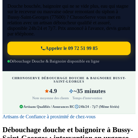
Douche bouchée, baignoire qui ne se vide plus, eau qui stagne
sur le receveur ou mauvaise odeur remontant du siphon à
Bussy-Saint-Georges (77600) ? ChronoServe vous met en
relation avec un artisan déboucheur qualifié et assuré,
disponible 24h/24 et 7j/7. Prix annoncé à l'avance, devis gratuit
par téléphone.
Appeler le 09 72 51 99 85
Débouchage Douche & Baignoire disponible en ligne
CHRONOSERVE DÉBOUCHAGE DOUCHE & BAIGNOIRE BUSSY-
SAINT-GEORGES
4.9
~35 minutes
Note moyenne des clients
Temps d'intervention
Artisans Qualifiés / Assurances RC
24h/24 - 7j/7 (Même fériés)
Artisans de Confiance à proximité de chez-vous
Débouchage douche et baignoire à Bussy-