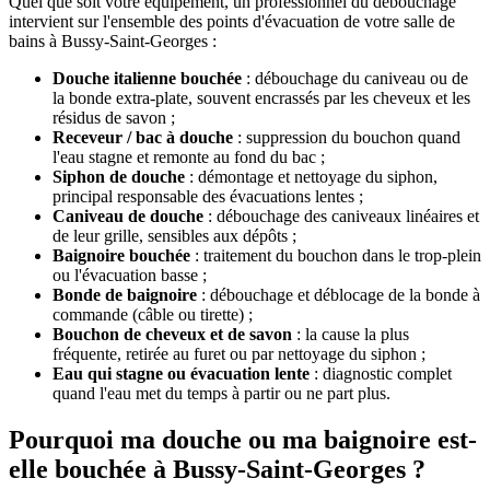
Quel que soit votre équipement, un professionnel du débouchage
intervient sur l'ensemble des points d'évacuation de votre salle de
bains à Bussy-Saint-Georges :
Douche italienne bouchée
: débouchage du caniveau ou de
la bonde extra-plate, souvent encrassés par les cheveux et les
résidus de savon ;
Receveur / bac à douche
: suppression du bouchon quand
l'eau stagne et remonte au fond du bac ;
Siphon de douche
: démontage et nettoyage du siphon,
principal responsable des évacuations lentes ;
Caniveau de douche
: débouchage des caniveaux linéaires et
de leur grille, sensibles aux dépôts ;
Baignoire bouchée
: traitement du bouchon dans le trop-plein
ou l'évacuation basse ;
Bonde de baignoire
: débouchage et déblocage de la bonde à
commande (câble ou tirette) ;
Bouchon de cheveux et de savon
: la cause la plus
fréquente, retirée au furet ou par nettoyage du siphon ;
Eau qui stagne ou évacuation lente
: diagnostic complet
quand l'eau met du temps à partir ou ne part plus.
Pourquoi ma douche ou ma baignoire est-
elle bouchée à Bussy-Saint-Georges ?