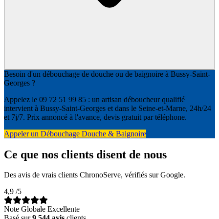
Besoin d'un débouchage de douche ou de baignoire à Bussy-Saint-
Georges ?
Appelez le 09 72 51 99 85 : un artisan déboucheur qualifié
intervient à Bussy-Saint-Georges et dans le Seine-et-Marne, 24h/24
et 7j/7. Prix annoncé à l'avance, devis gratuit par téléphone.
Appeler un Débouchage Douche & Baignoire
Ce que nos clients disent de nous
Des avis de vrais clients ChronoServe, vérifiés sur Google.
4,9
/5
Note Globale Excellente
Basé sur
9 544 avis
clients