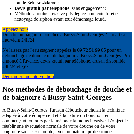
tout le Seine-et-Marne ;
Devis gratuit par téléphone
, sans engagement ;
Méthode la moins invasive privilégiée : on tente furet et
nettoyage de siphon avant tout démontage lourd.
Appelez nous
Douche ou baignoire bouchée à Bussy-Saint-Georges ? Un artisan
intervient 24h/24
Ne laissez pas l'eau stagner : appelez le 09 72 51 99 85 pour un
débouchage de douche ou de baignoire à Bussy-Saint-Georges. Prix
annoncé à l'avance, devis gratuit par téléphone, artisan disponible
24h/24 et 7j/7.
Demander une intervention
Nos méthodes de débouchage de douche et
de baignoire à Bussy-Saint-Georges
À Bussy-Saint-Georges, l'artisan déboucheur choisit la technique
adaptée à votre équipement et à la nature du bouchon, en
commençant toujours par la méthode la moins invasive. L'objectif :
rétablir une évacuation normale de votre douche ou de votre
baignoire sans casse inutile, avec un matériel professionnel.