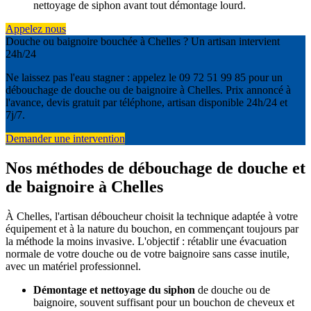
nettoyage de siphon avant tout démontage lourd.
Appelez nous
Douche ou baignoire bouchée à Chelles ? Un artisan intervient
24h/24
Ne laissez pas l'eau stagner : appelez le 09 72 51 99 85 pour un
débouchage de douche ou de baignoire à Chelles. Prix annoncé à
l'avance, devis gratuit par téléphone, artisan disponible 24h/24 et
7j/7.
Demander une intervention
Nos méthodes de débouchage de douche et
de baignoire à Chelles
À Chelles, l'artisan déboucheur choisit la technique adaptée à votre
équipement et à la nature du bouchon, en commençant toujours par
la méthode la moins invasive. L'objectif : rétablir une évacuation
normale de votre douche ou de votre baignoire sans casse inutile,
avec un matériel professionnel.
Démontage et nettoyage du siphon
de douche ou de
baignoire, souvent suffisant pour un bouchon de cheveux et