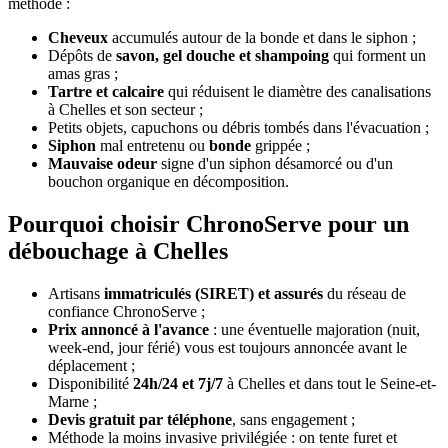
méthode :
Cheveux
accumulés autour de la bonde et dans le siphon ;
Dépôts de
savon, gel douche et shampoing
qui forment un
amas gras ;
Tartre et calcaire
qui réduisent le diamètre des canalisations
à Chelles et son secteur ;
Petits objets, capuchons ou débris tombés dans l'évacuation ;
Siphon
mal entretenu ou
bonde
grippée ;
Mauvaise odeur
signe d'un siphon désamorcé ou d'un
bouchon organique en décomposition.
Pourquoi choisir ChronoServe pour un
débouchage à Chelles
Artisans
immatriculés (SIRET) et assurés
du réseau de
confiance ChronoServe ;
Prix annoncé à l'avance
: une éventuelle majoration (nuit,
week-end, jour férié) vous est toujours annoncée avant le
déplacement ;
Disponibilité
24h/24 et 7j/7
à Chelles et dans tout le Seine-et-
Marne ;
Devis gratuit par téléphone
, sans engagement ;
Méthode la moins invasive privilégiée : on tente furet et