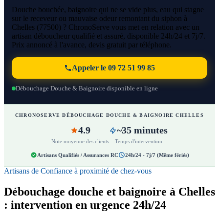
Douche bouchée, baignoire qui ne se vide plus, eau qui stagne
sur le receveur ou mauvaise odeur remontant du siphon à
Chelles (77500) ? ChronoServe vous met en relation avec un
artisan déboucheur qualifié et assuré, disponible 24h/24 et 7j/7.
Prix annoncé à l'avance, devis gratuit par téléphone.
Appeler le 09 72 51 99 85
Débouchage Douche & Baignoire disponible en ligne
CHRONOSERVE DÉBOUCHAGE DOUCHE & BAIGNOIRE CHELLES
4.9
~35 minutes
Note moyenne des clients
Temps d'intervention
Artisans Qualifiés / Assurances RC
24h/24 - 7j/7 (Même fériés)
Artisans de Confiance à proximité de chez-vous
Débouchage douche et baignoire à Chelles
: intervention en urgence 24h/24