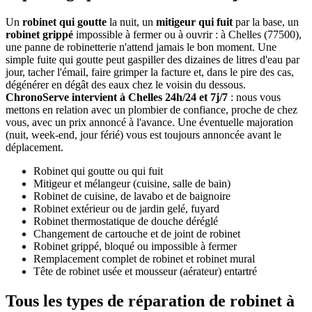
Un
robinet qui goutte
la nuit, un
mitigeur qui fuit
par la base, un
robinet grippé
impossible à fermer ou à ouvrir : à Chelles (77500),
une panne de robinetterie n'attend jamais le bon moment. Une
simple fuite qui goutte peut gaspiller des dizaines de litres d'eau par
jour, tacher l'émail, faire grimper la facture et, dans le pire des cas,
dégénérer en dégât des eaux chez le voisin du dessous.
ChronoServe intervient à Chelles 24h/24 et 7j/7
: nous vous
mettons en relation avec un plombier de confiance, proche de chez
vous, avec un prix annoncé à l'avance. Une éventuelle majoration
(nuit, week-end, jour férié) vous est toujours annoncée avant le
déplacement.
Robinet qui goutte ou qui fuit
Mitigeur et mélangeur (cuisine, salle de bain)
Robinet de cuisine, de lavabo et de baignoire
Robinet extérieur ou de jardin gelé, fuyard
Robinet thermostatique de douche déréglé
Changement de cartouche et de joint de robinet
Robinet grippé, bloqué ou impossible à fermer
Remplacement complet de robinet et robinet mural
Tête de robinet usée et mousseur (aérateur) entartré
Tous les types de réparation de robinet à