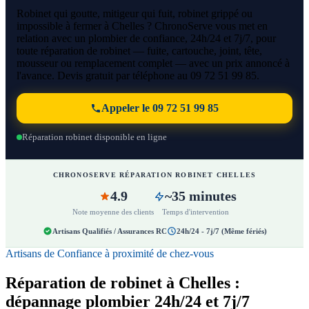
Robinet qui goutte, mitigeur qui fuit, robinet grippé ou
impossible à fermer à Chelles ? ChronoServe vous met en
relation avec un plombier de confiance, 24h/24 et 7j/7, pour
toute réparation de robinet — fuite, cartouche, joint, tête,
mousseur ou remplacement complet — avec un prix annoncé à
l'avance. Devis gratuit par téléphone au 09 72 51 99 85.
Appeler le 09 72 51 99 85
Réparation robinet disponible en ligne
CHRONOSERVE RÉPARATION ROBINET CHELLES
4.9
~35 minutes
Note moyenne des clients
Temps d'intervention
Artisans Qualifiés / Assurances RC
24h/24 - 7j/7 (Même fériés)
Artisans de Confiance à proximité de chez-vous
Réparation de robinet à Chelles :
dépannage plombier 24h/24 et 7j/7