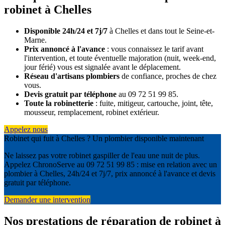
robinet à Chelles
Disponible 24h/24 et 7j/7
à Chelles et dans tout le Seine-et-
Marne.
Prix annoncé à l'avance
: vous connaissez le tarif avant
l'intervention, et toute éventuelle majoration (nuit, week-end,
jour férié) vous est signalée avant le déplacement.
Réseau d'artisans plombiers
de confiance, proches de chez
vous.
Devis gratuit par téléphone
au 09 72 51 99 85.
Toute la robinetterie
: fuite, mitigeur, cartouche, joint, tête,
mousseur, remplacement, robinet extérieur.
Appelez nous
Robinet qui fuit à Chelles ? Un plombier disponible maintenant
Ne laissez pas votre robinet gaspiller de l'eau une nuit de plus.
Appelez ChronoServe au 09 72 51 99 85 : mise en relation avec un
plombier à Chelles, 24h/24 et 7j/7, prix annoncé à l'avance et devis
gratuit par téléphone.
Demander une intervention
Nos prestations de réparation de robinet à