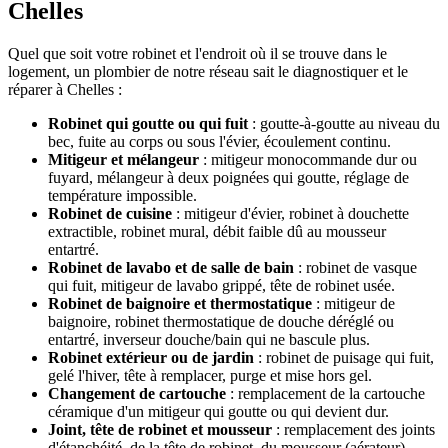
Chelles
Quel que soit votre robinet et l'endroit où il se trouve dans le
logement, un plombier de notre réseau sait le diagnostiquer et le
réparer à Chelles :
Robinet qui goutte ou qui fuit
: goutte-à-goutte au niveau du
bec, fuite au corps ou sous l'évier, écoulement continu.
Mitigeur et mélangeur
: mitigeur monocommande dur ou
fuyard, mélangeur à deux poignées qui goutte, réglage de
température impossible.
Robinet de cuisine
: mitigeur d'évier, robinet à douchette
extractible, robinet mural, débit faible dû au mousseur
entartré.
Robinet de lavabo et de salle de bain
: robinet de vasque
qui fuit, mitigeur de lavabo grippé, tête de robinet usée.
Robinet de baignoire et thermostatique
: mitigeur de
baignoire, robinet thermostatique de douche déréglé ou
entartré, inverseur douche/bain qui ne bascule plus.
Robinet extérieur ou de jardin
: robinet de puisage qui fuit,
gelé l'hiver, tête à remplacer, purge et mise hors gel.
Changement de cartouche
: remplacement de la cartouche
céramique d'un mitigeur qui goutte ou qui devient dur.
Joint, tête de robinet et mousseur
: remplacement des joints
d'étanchéité, de la tête de robinet, du mousseur (aérateur)