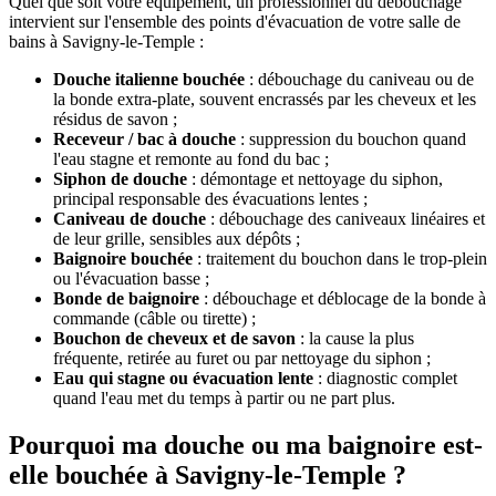
Quel que soit votre équipement, un professionnel du débouchage
intervient sur l'ensemble des points d'évacuation de votre salle de
bains à Savigny-le-Temple :
Douche italienne bouchée
: débouchage du caniveau ou de
la bonde extra-plate, souvent encrassés par les cheveux et les
résidus de savon ;
Receveur / bac à douche
: suppression du bouchon quand
l'eau stagne et remonte au fond du bac ;
Siphon de douche
: démontage et nettoyage du siphon,
principal responsable des évacuations lentes ;
Caniveau de douche
: débouchage des caniveaux linéaires et
de leur grille, sensibles aux dépôts ;
Baignoire bouchée
: traitement du bouchon dans le trop-plein
ou l'évacuation basse ;
Bonde de baignoire
: débouchage et déblocage de la bonde à
commande (câble ou tirette) ;
Bouchon de cheveux et de savon
: la cause la plus
fréquente, retirée au furet ou par nettoyage du siphon ;
Eau qui stagne ou évacuation lente
: diagnostic complet
quand l'eau met du temps à partir ou ne part plus.
Pourquoi ma douche ou ma baignoire est-
elle bouchée à Savigny-le-Temple ?