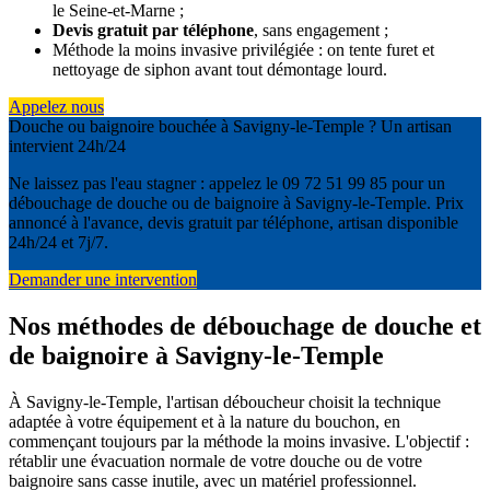
le Seine-et-Marne ;
Devis gratuit par téléphone
, sans engagement ;
Méthode la moins invasive privilégiée : on tente furet et
nettoyage de siphon avant tout démontage lourd.
Appelez nous
Douche ou baignoire bouchée à Savigny-le-Temple ? Un artisan
intervient 24h/24
Ne laissez pas l'eau stagner : appelez le 09 72 51 99 85 pour un
débouchage de douche ou de baignoire à Savigny-le-Temple. Prix
annoncé à l'avance, devis gratuit par téléphone, artisan disponible
24h/24 et 7j/7.
Demander une intervention
Nos méthodes de débouchage de douche et
de baignoire à Savigny-le-Temple
À Savigny-le-Temple, l'artisan déboucheur choisit la technique
adaptée à votre équipement et à la nature du bouchon, en
commençant toujours par la méthode la moins invasive. L'objectif :
rétablir une évacuation normale de votre douche ou de votre
baignoire sans casse inutile, avec un matériel professionnel.