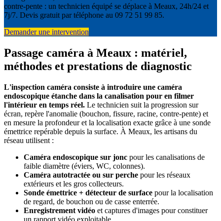
contre-pente : un technicien équipé se déplace à Meaux, 24h/24 et
7j/7. Devis gratuit par téléphone au 09 72 51 99 85.
Demander une intervention
Passage caméra à Meaux : matériel,
méthodes et prestations de diagnostic
L'inspection caméra consiste à introduire une caméra
endoscopique étanche dans la canalisation pour en filmer
l'intérieur en temps réel.
Le technicien suit la progression sur
écran, repère l'anomalie (bouchon, fissure, racine, contre-pente) et
en mesure la profondeur et la localisation exacte grâce à une sonde
émettrice repérable depuis la surface. À Meaux, les artisans du
réseau utilisent :
Caméra endoscopique sur jonc
pour les canalisations de
faible diamètre (éviers, WC, colonnes).
Caméra autotractée ou sur perche
pour les réseaux
extérieurs et les gros collecteurs.
Sonde émettrice + détecteur de surface
pour la localisation
de regard, de bouchon ou de casse enterrée.
Enregistrement vidéo
et captures d'images pour constituer
un rapport vidéo exploitable.