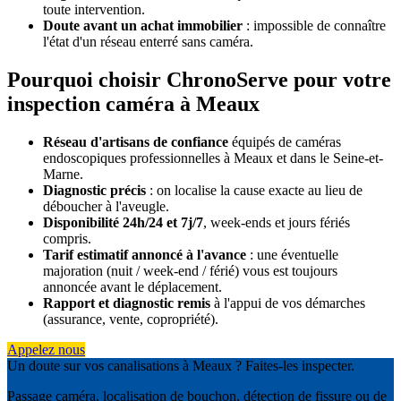
toute intervention.
Doute avant un achat immobilier
: impossible de connaître
l'état d'un réseau enterré sans caméra.
Pourquoi choisir ChronoServe pour votre
inspection caméra à Meaux
Réseau d'artisans de confiance
équipés de caméras
endoscopiques professionnelles à Meaux et dans le Seine-et-
Marne.
Diagnostic précis
: on localise la cause exacte au lieu de
déboucher à l'aveugle.
Disponibilité 24h/24 et 7j/7
, week-ends et jours fériés
compris.
Tarif estimatif annoncé à l'avance
: une éventuelle
majoration (nuit / week-end / férié) vous est toujours
annoncée avant le déplacement.
Rapport et diagnostic remis
à l'appui de vos démarches
(assurance, vente, copropriété).
Appelez nous
Un doute sur vos canalisations à Meaux ? Faites-les inspecter.
Passage caméra, localisation de bouchon, détection de fissure ou de