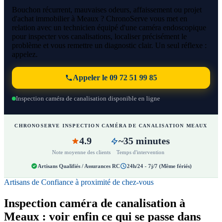
Bouchon récurrent, mauvaises odeurs, affaissement ou projet
d'achat immobilier à Meaux ? ChronoServe vous met en
relation avec un technicien équipé d'une caméra endoscopique
pour inspecter vos canalisations, localiser précisément le
problème et vous remettre un diagnostic clair. Un seul réflexe :
appelez.
Appeler le 09 72 51 99 85
Inspection caméra de canalisation disponible en ligne
CHRONOSERVE INSPECTION CAMÉRA DE CANALISATION MEAUX
4.9
~35 minutes
Note moyenne des clients
Temps d'intervention
Artisans Qualifiés / Assurances RC
24h/24 - 7j/7 (Même fériés)
Artisans de Confiance à proximité de chez-vous
Inspection caméra de canalisation à
Meaux : voir enfin ce qui se passe dans