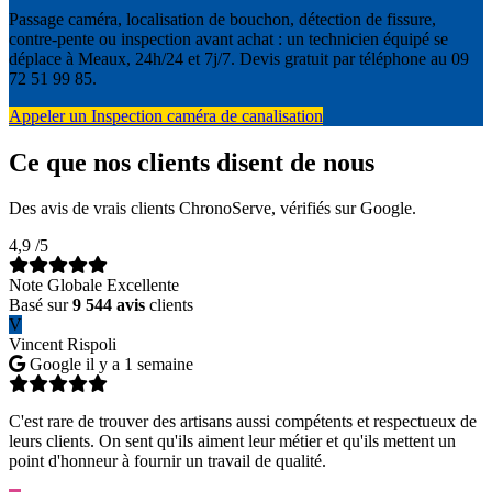
Passage caméra, localisation de bouchon, détection de fissure,
contre-pente ou inspection avant achat : un technicien équipé se
déplace à Meaux, 24h/24 et 7j/7. Devis gratuit par téléphone au 09
72 51 99 85.
Appeler un Inspection caméra de canalisation
Ce que nos clients disent de nous
Des avis de vrais clients ChronoServe, vérifiés sur Google.
4,9
/5
Note Globale Excellente
Basé sur
9 544 avis
clients
V
Vincent Rispoli
Google
il y a 1 semaine
C'est rare de trouver des artisans aussi compétents et respectueux de
leurs clients. On sent qu'ils aiment leur métier et qu'ils mettent un
point d'honneur à fournir un travail de qualité.