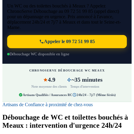
Un WC ou des toilettes bouchés à Meaux ? Appelez
ChronoServe Débouchage au 09 72 51 99 85 (appel direct)
pour un dépannage en urgence. Prix annoncé à l'avance,
déplacement 24h/24 et 7j/7 à Meaux et dans tout le Seine-et-
Marne.
Appeler le 09 72 51 99 85
Débouchage WC disponible en ligne
CHRONOSERVE DÉBOUCHAGE WC MEAUX
4.9
~35 minutes
Note moyenne des clients
Temps d'intervention
Artisans Qualifiés / Assurances RC
24h/24 - 7j/7 (Même fériés)
Artisans de Confiance à proximité de chez-vous
Débouchage de WC et toilettes bouchés à
Meaux : intervention d'urgence 24h/24