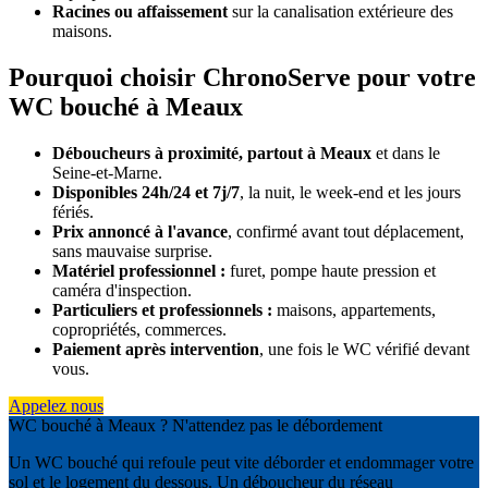
Racines ou affaissement
sur la canalisation extérieure des
maisons.
Pourquoi choisir ChronoServe pour votre
WC bouché à Meaux
Déboucheurs à proximité, partout à Meaux
et dans le
Seine-et-Marne.
Disponibles 24h/24 et 7j/7
, la nuit, le week-end et les jours
fériés.
Prix annoncé à l'avance
, confirmé avant tout déplacement,
sans mauvaise surprise.
Matériel professionnel :
furet, pompe haute pression et
caméra d'inspection.
Particuliers et professionnels :
maisons, appartements,
copropriétés, commerces.
Paiement après intervention
, une fois le WC vérifié devant
vous.
Appelez nous
WC bouché à Meaux ? N'attendez pas le débordement
Un WC bouché qui refoule peut vite déborder et endommager votre
sol et le logement du dessous. Un déboucheur du réseau