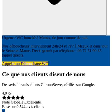
Urgence WC bouché à Meaux, de jour comme de nuit
Nos déboucheurs interviennent 24h/24 et 7j/7 à Meaux et dans tout
le Seine-et-Marne. Devis gratuit par téléphone : 09 72 51 99 85
(appel direct).
Appeler un Débouchage WC
Ce que nos clients disent de nous
Des avis de vrais clients ChronoServe, vérifiés sur Google.
4,9
/5
Note Globale Excellente
Basé sur
9 544 avis
clients
V