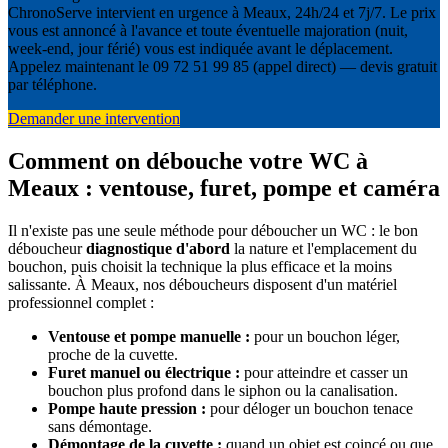
ChronoServe intervient en urgence à Meaux, 24h/24 et 7j/7. Le prix
vous est annoncé à l'avance et toute éventuelle majoration (nuit,
week-end, jour férié) vous est indiquée avant le déplacement.
Appelez maintenant le 09 72 51 99 85 (appel direct) — devis gratuit
par téléphone.
Demander une intervention
Comment on débouche votre WC à
Meaux : ventouse, furet, pompe et caméra
Il n'existe pas une seule méthode pour déboucher un WC : le bon
déboucheur
diagnostique d'abord
la nature et l'emplacement du
bouchon, puis choisit la technique la plus efficace et la moins
salissante. À Meaux, nos déboucheurs disposent d'un matériel
professionnel complet :
Ventouse et pompe manuelle :
pour un bouchon léger,
proche de la cuvette.
Furet manuel ou électrique :
pour atteindre et casser un
bouchon plus profond dans le siphon ou la canalisation.
Pompe haute pression :
pour déloger un bouchon tenace
sans démontage.
Démontage de la cuvette :
quand un objet est coincé ou que