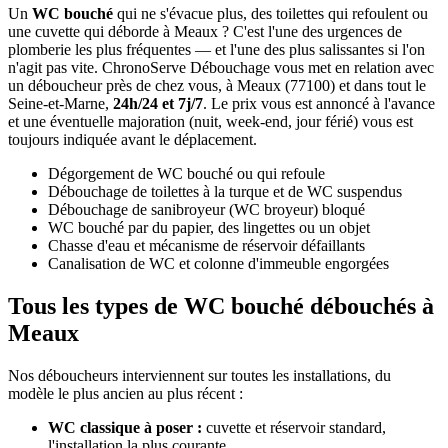
Un
WC bouché
qui ne s'évacue plus, des toilettes qui refoulent ou
une cuvette qui déborde à Meaux ? C'est l'une des urgences de
plomberie les plus fréquentes — et l'une des plus salissantes si l'on
n'agit pas vite. ChronoServe Débouchage vous met en relation avec
un déboucheur près de chez vous, à Meaux (77100) et dans tout le
Seine-et-Marne,
24h/24 et 7j/7
. Le prix vous est annoncé à l'avance
et une éventuelle majoration (nuit, week-end, jour férié) vous est
toujours indiquée avant le déplacement.
Dégorgement de WC bouché ou qui refoule
Débouchage de toilettes à la turque et de WC suspendus
Débouchage de sanibroyeur (WC broyeur) bloqué
WC bouché par du papier, des lingettes ou un objet
Chasse d'eau et mécanisme de réservoir défaillants
Canalisation de WC et colonne d'immeuble engorgées
Tous les types de WC bouché débouchés à
Meaux
Nos déboucheurs interviennent sur toutes les installations, du
modèle le plus ancien au plus récent :
WC classique à poser :
cuvette et réservoir standard,
l'installation la plus courante.