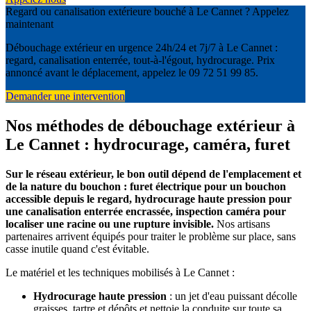
Regard ou canalisation extérieure bouché à Le Cannet ? Appelez
maintenant
Débouchage extérieur en urgence 24h/24 et 7j/7 à Le Cannet :
regard, canalisation enterrée, tout-à-l'égout, hydrocurage. Prix
annoncé avant le déplacement, appelez le 09 72 51 99 85.
Demander une intervention
Nos méthodes de débouchage extérieur à
Le Cannet : hydrocurage, caméra, furet
Sur le réseau extérieur, le bon outil dépend de l'emplacement et
de la nature du bouchon : furet électrique pour un bouchon
accessible depuis le regard, hydrocurage haute pression pour
une canalisation enterrée encrassée, inspection caméra pour
localiser une racine ou une rupture invisible.
Nos artisans
partenaires arrivent équipés pour traiter le problème sur place, sans
casse inutile quand c'est évitable.
Le matériel et les techniques mobilisés à Le Cannet :
Hydrocurage haute pression
: un jet d'eau puissant décolle
graisses, tartre et dépôts et nettoie la conduite sur toute sa