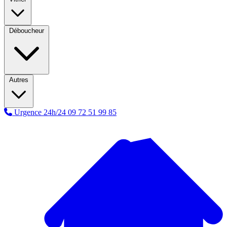
Déboucheur
Autres
Urgence 24h/24
09 72 51 99 85
A