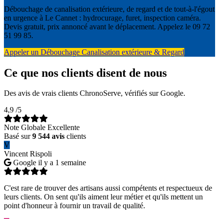
Débouchage de canalisation extérieure, de regard et de tout-à-l'égout
en urgence à Le Cannet : hydrocurage, furet, inspection caméra.
Devis gratuit, prix annoncé avant le déplacement. Appelez le 09 72
51 99 85.
Appeler un Débouchage Canalisation extérieure & Regard
Ce que nos clients disent de nous
Des avis de vrais clients ChronoServe, vérifiés sur Google.
4,9
/5
Note Globale Excellente
Basé sur
9 544 avis
clients
V
Vincent Rispoli
Google
il y a 1 semaine
C'est rare de trouver des artisans aussi compétents et respectueux de
leurs clients. On sent qu'ils aiment leur métier et qu'ils mettent un
point d'honneur à fournir un travail de qualité.