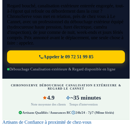
Regard bouché, canalisation extérieure enterrée engorgée, tout-
à-l'égout qui refoule ou débordement dans la cour ?
ChronoServe vous met en relation, près de chez vous à Le
Cannet, avec un professionnel du débouchage extérieur équipé
(hydrocureuse haute pression, furet électrique, caméra
d'inspection), de jour comme de nuit, week-ends et jours fériés
compris. Prix annoncé avant le déplacement, une seule chose à
faire : appelez.
Appeler le 09 72 51 99 85
Débouchage Canalisation extérieure & Regard disponible en ligne
CHRONOSERVE DÉBOUCHAGE CANALISATION EXTÉRIEURE &
REGARD LE CANNET
4.9
~35 minutes
Note moyenne des clients
Temps d'intervention
Artisans Qualifiés / Assurances RC
24h/24 - 7j/7 (Même fériés)
Artisans de Confiance à proximité de chez-vous