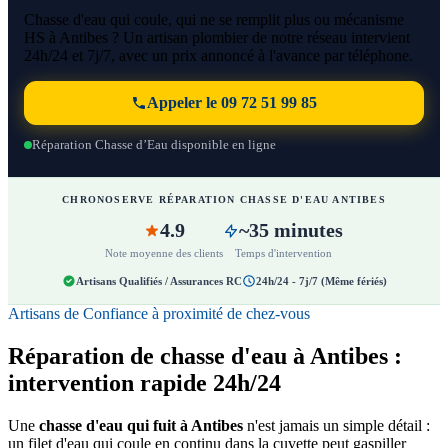
Chasse d'eau qui coule, qui ne se remplit plus ou mécanisme
HS à Antibes ? Un artisan plombier de notre réseau intervient
24h/24 et 7j/7, avec un prix annoncé à l'avance par téléphone.
Appeler le 09 72 51 99 85
Réparation Chasse d’Eau disponible en ligne
CHRONOSERVE RÉPARATION CHASSE D'EAU ANTIBES
4.9
~35 minutes
Note moyenne des clients
Temps d'intervention
Artisans Qualifiés / Assurances RC
24h/24 - 7j/7 (Même fériés)
Artisans de Confiance à proximité de chez-vous
Réparation de chasse d'eau à Antibes :
intervention rapide 24h/24
Une
chasse d'eau qui fuit à Antibes
n'est jamais un simple détail :
un filet d'eau qui coule en continu dans la cuvette peut gaspiller