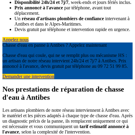
Disponibilité 24h/24 et 7j/7
, week-ends et jours fériés inclus.
Prix annoncé à l'avance
par téléphone, avant tout
déplacement.
Un
réseau d'artisans plombiers de confiance
intervenant à
Antibes et dans le Alpes-Maritimes.
Devis gratuit par téléphone et intervention rapide en urgence.
Appelez nous
Chasse d'eau en panne à Antibes ? Appelez maintenant
Chasse d'eau qui coule, qui ne se remplit plus ou mécanisme HS :
un artisan de notre réseau intervient 24h/24 et 7j/7 à Antibes. Prix
annoncé à l'avance, devis gratuit par téléphone au 09 72 51 99 85.
Demander une intervention
Nos prestations de réparation de chasse
d'eau à Antibes
Les artisans plombiers de notre réseau interviennent à Antibes avec
le matériel et les pièces adaptés à chaque type de chasse d'eau. Après
un diagnostic précis de la panne, ils remplacent uniquement ce qui
est nécessaire et vous communiquent un
tarif estimatif annoncé à
l'avance
, selon la complexité de l'intervention.