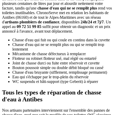
plusieurs centaines de litres par jour et alourdir nettement votre
facture, tandis qu'une
chasse d'eau qui ne se remplit plus
rend vos
toilettes inutilisables. ChronoServe met en relation les habitants de
Antibes (06160) et de tout le Alpes-Maritimes avec un réseau
d'
artisans plombiers de confiance
, disponibles
24h/24 et 7j/7
. Un
appel au
09 72 51 99 85
suffit pour obtenir un diagnostic et un prix
annoncé à l'avance, avant tout déplacement.
Chasse d'eau qui fuit ou qui coule en continu dans la cuvette
Chasse d'eau qui ne se remplit plus ou qui se remplit trop
lentement
Mécanisme de chasse défectueux à remplacer
Flotteur ou robinet flotteur usé, mal réglé ou entartré
Joint de chasse durci ou fuite entre réservoir et cuvette
Bouton poussoir simple ou double débit bloqué ou cassé
Chasse d'eau bruyante (sifflement, remplissage permanent)
Eau qui s'échappe par le trop-plein du réservoir
WC suspendu et bâti-support (type Geberit) à réparer
Tous les types de réparation de chasse
d'eau à Antibes
Nos artisans partenaires interviennent sur l'ensemble des pannes de
chasse d'eau, quel que soit le modèle de vos toilettes (WC classique