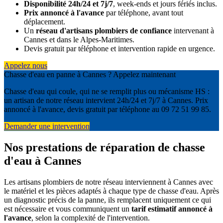
Disponibilité 24h/24 et 7j/7
, week-ends et jours fériés inclus.
Prix annoncé à l'avance
par téléphone, avant tout
déplacement.
Un
réseau d'artisans plombiers de confiance
intervenant à
Cannes et dans le Alpes-Maritimes.
Devis gratuit par téléphone et intervention rapide en urgence.
Appelez nous
Chasse d'eau en panne à Cannes ? Appelez maintenant
Chasse d'eau qui coule, qui ne se remplit plus ou mécanisme HS :
un artisan de notre réseau intervient 24h/24 et 7j/7 à Cannes. Prix
annoncé à l'avance, devis gratuit par téléphone au 09 72 51 99 85.
Demander une intervention
Nos prestations de réparation de chasse
d'eau à Cannes
Les artisans plombiers de notre réseau interviennent à Cannes avec
le matériel et les pièces adaptés à chaque type de chasse d'eau. Après
un diagnostic précis de la panne, ils remplacent uniquement ce qui
est nécessaire et vous communiquent un
tarif estimatif annoncé à
l'avance
, selon la complexité de l'intervention.