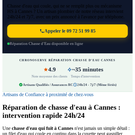
Chasse d'eau qui coule, qui ne se remplit plus ou mécanisme
HS à Cannes ? Un artisan plombier de notre réseau intervient
24h/24 et 7j/7, avec un prix annoncé à l'avance par téléphone.
Appeler le 09 72 51 99 85
Réparation Chasse d’Eau disponible en ligne
CHRONOSERVE RÉPARATION CHASSE D'EAU CANNES
4.9
~35 minutes
Note moyenne des clients
Temps d'intervention
Artisans Qualifiés / Assurances RC
24h/24 - 7j/7 (Même fériés)
Artisans de Confiance à proximité de chez-vous
Réparation de chasse d'eau à Cannes :
intervention rapide 24h/24
Une
chasse d'eau qui fuit à Cannes
n'est jamais un simple détail :
un filet d'eau qui coule en continu dans la cuvette peut gaspiller