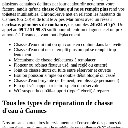
plusieurs centaines de litres par jour et alourdir nettement votre
facture, tandis qu'une
chasse d'eau qui ne se remplit plus
rend vos
toilettes inutilisables. ChronoServe met en relation les habitants de
Cannes (06150) et de tout le Alpes-Maritimes avec un réseau
d'
artisans plombiers de confiance
, disponibles
24h/24 et 7j/7
. Un
appel au
09 72 51 99 85
suffit pour obtenir un diagnostic et un prix
annoncé à l'avance, avant tout déplacement.
Chasse d'eau qui fuit ou qui coule en continu dans la cuvette
Chasse d'eau qui ne se remplit plus ou qui se remplit trop
lentement
Mécanisme de chasse défectueux à remplacer
Flotteur ou robinet flotteur usé, mal réglé ou entartré
Joint de chasse durci ou fuite entre réservoir et cuvette
Bouton poussoir simple ou double débit bloqué ou cassé
Chasse d'eau bruyante (sifflement, remplissage permanent)
Eau qui s'échappe par le trop-plein du réservoir
WC suspendu et bâti-support (type Geberit) à réparer
Tous les types de réparation de chasse
d'eau à Cannes
Nos artisans partenaires interviennent sur l'ensemble des pannes de
chasse d'eau, quel que soit le modèle de vos toilettes (WC classique