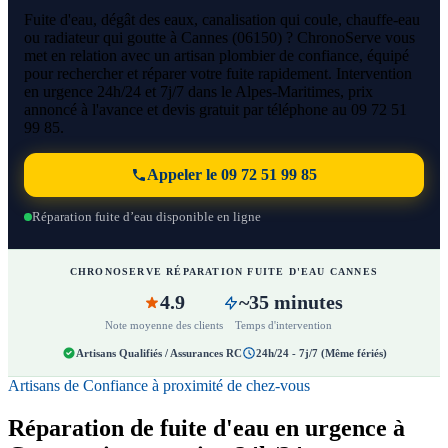
Fuite d'eau, dégât des eaux, canalisation qui coule, chauffe-eau
ou radiateur qui goutte à Cannes (06150) ? ChronoServe vous
met en relation avec un artisan plombier de confiance, équipé
pour rechercher et réparer votre fuite rapidement. Intervention
en urgence 24h/24 et 7j/7 dans le Alpes-Maritimes, prix
annoncé à l'avance et devis gratuit par téléphone au 09 72 51
99 85.
Appeler le 09 72 51 99 85
Réparation fuite d’eau disponible en ligne
CHRONOSERVE RÉPARATION FUITE D'EAU CANNES
4.9
~35 minutes
Note moyenne des clients
Temps d'intervention
Artisans Qualifiés / Assurances RC
24h/24 - 7j/7 (Même fériés)
Artisans de Confiance à proximité de chez-vous
Réparation de fuite d'eau en urgence à