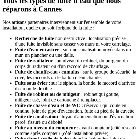
Tous les types de fuite d'eau que nous
réparons à Cannes
Nos artisans partenaires interviennent sur l'ensemble de votre
installation, quelle que soit l'origine de la fuite :
Recherche de fuite
non destructive : localisation précise
d'une fuite invisible sans casser vos murs ni votre carrelage.
Fuite d'eau encastrée
: sur une canalisation noyée dans un
mur, un plancher ou une dalle.
Fuite de radiateur
: au niveau du robinet, du purgeur, du
corps du radiateur ou d'un raccord de chauffage.
Fuite de chauffe-eau / cumulus
: sur le groupe de sécurité, la
cuve, les raccords ou le ballon d'eau chaude.
Fuite sous évier
: sur le siphon, la bonde, le raccord d'arrivée
d'eau ou le flexible.
Fuite de robinet ou de mitigeur
: robinet qui goutte,
mitigeur usé, joint de cartouche à remplacer.
Fuite de chasse d'eau et de WC
: réservoir qui coule en
continu, joint de pipe d'évacuation, fuite au pied de la cuvette.
Fuite de canalisation
: tuyau d'alimentation ou d'évacuation
percé, fissuré ou déboîté.
Fuite au niveau du compteur
: avant compteur (côté réseau)
comme après compteur (côté installation privée).
Fuite dans la salle de bain
: douche, baignoire, joint de