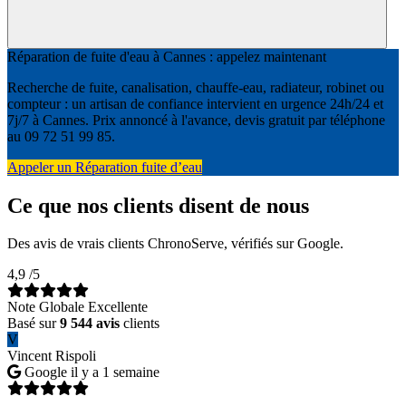
Réparation de fuite d'eau à Cannes : appelez maintenant
Recherche de fuite, canalisation, chauffe-eau, radiateur, robinet ou
compteur : un artisan de confiance intervient en urgence 24h/24 et
7j/7 à Cannes. Prix annoncé à l'avance, devis gratuit par téléphone
au 09 72 51 99 85.
Appeler un Réparation fuite d’eau
Ce que nos clients disent de nous
Des avis de vrais clients ChronoServe, vérifiés sur Google.
4,9
/5
Note Globale Excellente
Basé sur
9 544 avis
clients
V
Vincent Rispoli
Google
il y a 1 semaine