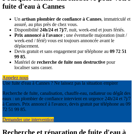
fuite d'eau à Cannes
Un
artisan plombier de confiance à Cannes
, immatriculé et
assuré, au plus près de chez vous.
Disponibilité
24h/24 et 7j/7
, nuit, week-end et jours fériés.
Prix annoncé à l'avance
; une éventuelle majoration (nuit /
week-end / férié) vous est toujours annoncée avant le
déplacement.
Devis gratuit et sans engagement par téléphone au
09 72 51
99 85
.
Matériel de
recherche de fuite non destructive
pour
localiser sans casser.
Appelez nous
Une fuite d'eau à Cannes ? Ne laissez pas la situation empirer
Recherche de fuite, canalisation, chauffe-eau, radiateur ou dégât des
eaux : un plombier de confiance intervient en urgence 24h/24 et 7j/7
à Cannes. Prix annoncé à l'avance, devis gratuit par téléphone au 09
72 51 99 85.
Demander une intervention
Recherche et réparation de fuite d'eau à