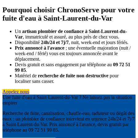
Pourquoi choisir ChronoServe pour votre
fuite d'eau à Saint-Laurent-du-Var
Un
artisan plombier de confiance à Saint-Laurent-du-
Var
, immatriculé et assuré, au plus près de chez vous.
Disponibilité
24h/24 et 7j/7
, nuit, week-end et jours fériés.
Prix annoncé à l'avance
; une éventuelle majoration (nuit /
week-end / férié) vous est toujours annoncée avant le
déplacement.
Devis gratuit et sans engagement par téléphone au
09 72 51
99 85
.
Matériel de
recherche de fuite non destructive
pour
localiser sans casser.
Appelez nous
Une fuite d'eau à Saint-Laurent-du-Var ? Ne laissez pas la situation
empirer
Recherche de fuite, canalisation, chauffe-eau, radiateur ou dégât des
eaux : un plombier de confiance intervient en urgence 24h/24 et 7j/7
à Saint-Laurent-du-Var. Prix annoncé à l'avance, devis gratuit par
téléphone au 09 72 51 99 85.