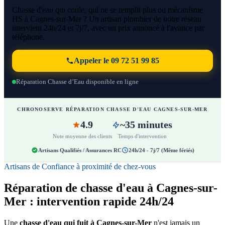
Chasse d'eau qui coule, qui ne se remplit plus ou mécanisme
HS à Cagnes-sur-Mer ? Un artisan plombier de notre réseau
intervient 24h/24 et 7j/7, avec un prix annoncé à l'avance par
téléphone.
Appeler le 09 72 51 99 85
Réparation Chasse d’Eau disponible en ligne
CHRONOSERVE RÉPARATION CHASSE D'EAU CAGNES-SUR-MER
4.9
~35 minutes
Note moyenne des clients
Temps d'intervention
Artisans Qualifiés / Assurances RC
24h/24 - 7j/7 (Même fériés)
Artisans de Confiance à proximité de chez-vous
Réparation de chasse d'eau à Cagnes-sur-
Mer : intervention rapide 24h/24
Une
chasse d'eau qui fuit à Cagnes-sur-Mer
n'est jamais un