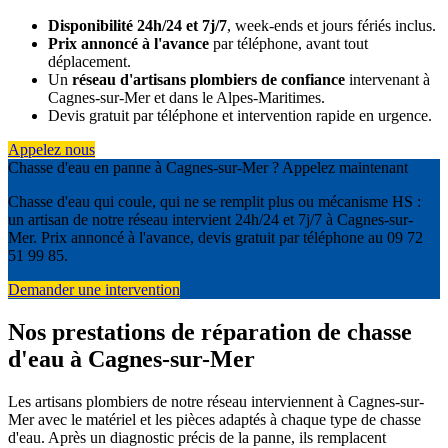
Disponibilité 24h/24 et 7j/7
, week-ends et jours fériés inclus.
Prix annoncé à l'avance
par téléphone, avant tout
déplacement.
Un
réseau d'artisans plombiers de confiance
intervenant à
Cagnes-sur-Mer et dans le Alpes-Maritimes.
Devis gratuit par téléphone et intervention rapide en urgence.
Appelez nous
Chasse d'eau en panne à Cagnes-sur-Mer ? Appelez maintenant
Chasse d'eau qui coule, qui ne se remplit plus ou mécanisme HS :
un artisan de notre réseau intervient 24h/24 et 7j/7 à Cagnes-sur-
Mer. Prix annoncé à l'avance, devis gratuit par téléphone au 09 72
51 99 85.
Demander une intervention
Nos prestations de réparation de chasse
d'eau à Cagnes-sur-Mer
Les artisans plombiers de notre réseau interviennent à Cagnes-sur-
Mer avec le matériel et les pièces adaptés à chaque type de chasse
d'eau. Après un diagnostic précis de la panne, ils remplacent