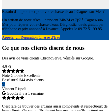
Besoin d'un plombier pour votre chasse d'eau à Cagnes-sur-Mer ?
Un artisan de notre réseau intervient 24h/24 et 7j/7 à Cagnes-sur-
Mer pour réparer votre chasse d'eau. Diagnostic, devis gratuit par
téléphone et prix annoncé à l'avance. Appelez le 09 72 51 99 85.
Appeler un Réparation Chasse d’Eau
Ce que nos clients disent de nous
Des avis de vrais clients ChronoServe, vérifiés sur Google.
4,9
/5
Note Globale Excellente
Basé sur
9 544 avis
clients
V
Vincent Rispoli
Google
il y a 1 semaine
C'est rare de trouver des artisans aussi compétents et respectueux de
leurs clients. On sent qu'ils aiment leur métier et qu'ils mettent un