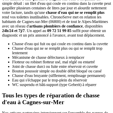
simple détail : un filet d'eau qui coule en continu dans la cuvette peut
gaspiller plusieurs centaines de litres par jour et alourdir nettement
votre facture, tandis qu'une
chasse d'eau qui ne se remplit plus
rend vos toilettes inutilisables. ChronoServe met en relation les
habitants de Cagnes-sur-Mer (06800) et de tout le Alpes-Maritimes
avec un réseau d'
artisans plombiers de confiance
, disponibles
24h/24 et 7j/7
. Un appel au
09 72 51 99 85
suffit pour obtenir un
diagnostic et un prix annoncé à l'avance, avant tout déplacement.
Chasse d'eau qui fuit ou qui coule en continu dans la cuvette
Chasse d'eau qui ne se remplit plus ou qui se remplit trop
lentement
Mécanisme de chasse défectueux à remplacer
Flotteur ou robinet flotteur usé, mal réglé ou entartré
Joint de chasse durci ou fuite entre réservoir et cuvette
Bouton poussoir simple ou double débit bloqué ou cassé
Chasse d'eau bruyante (sifflement, remplissage permanent)
Eau qui s'échappe par le trop-plein du réservoir
WC suspendu et bâti-support (type Geberit) à réparer
Tous les types de réparation de chasse
d'eau à Cagnes-sur-Mer
Nos artisans partenaires interviennent sur l'ensemble des pannes de