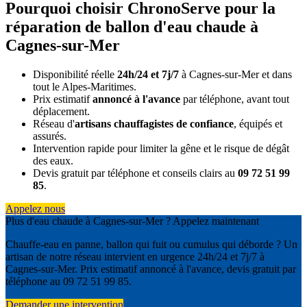
Pourquoi choisir ChronoServe pour la
réparation de ballon d'eau chaude à
Cagnes-sur-Mer
Disponibilité réelle
24h/24 et 7j/7
à Cagnes-sur-Mer et dans
tout le Alpes-Maritimes.
Prix estimatif
annoncé à l'avance
par téléphone, avant tout
déplacement.
Réseau d'
artisans chauffagistes de confiance
, équipés et
assurés.
Intervention rapide pour limiter la gêne et le risque de dégât
des eaux.
Devis gratuit par téléphone et conseils clairs au
09 72 51 99
85
.
Appelez nous
Plus d'eau chaude à Cagnes-sur-Mer ? Appelez maintenant
Chauffe-eau en panne, ballon qui fuit ou cumulus qui déborde ? Un
artisan de notre réseau intervient en urgence 24h/24 et 7j/7 à
Cagnes-sur-Mer. Prix estimatif annoncé à l'avance, devis gratuit par
téléphone au 09 72 51 99 85.
Demander une intervention