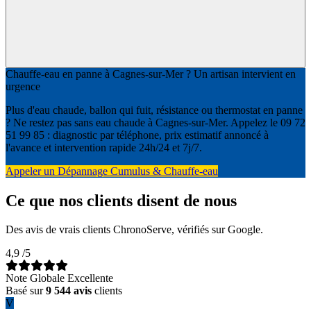
Chauffe-eau en panne à Cagnes-sur-Mer ? Un artisan intervient en
urgence
Plus d'eau chaude, ballon qui fuit, résistance ou thermostat en panne
? Ne restez pas sans eau chaude à Cagnes-sur-Mer. Appelez le 09 72
51 99 85 : diagnostic par téléphone, prix estimatif annoncé à
l'avance et intervention rapide 24h/24 et 7j/7.
Appeler un Dépannage Cumulus & Chauffe-eau
Ce que nos clients disent de nous
Des avis de vrais clients ChronoServe, vérifiés sur Google.
4,9
/5
Note Globale Excellente
Basé sur
9 544 avis
clients
V