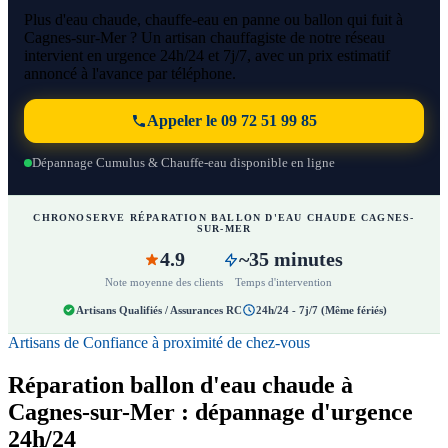
Plus d'eau chaude, chauffe-eau en panne ou ballon qui fuit à
Cagnes-sur-Mer ? Un artisan chauffagiste de notre réseau
intervient en urgence 24h/24 et 7j/7, avec un prix estimatif
annoncé à l'avance par téléphone.
Appeler le 09 72 51 99 85
Dépannage Cumulus & Chauffe-eau disponible en ligne
CHRONOSERVE RÉPARATION BALLON D'EAU CHAUDE CAGNES-
SUR-MER
4.9
~35 minutes
Note moyenne des clients
Temps d'intervention
Artisans Qualifiés / Assurances RC
24h/24 - 7j/7 (Même fériés)
Artisans de Confiance à proximité de chez-vous
Réparation ballon d'eau chaude à
Cagnes-sur-Mer : dépannage d'urgence
24h/24