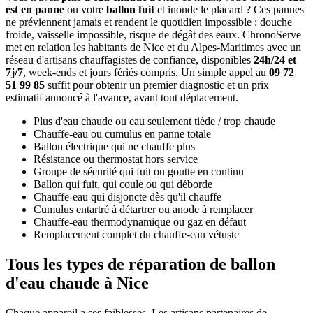
est en panne
ou votre
ballon fuit
et inonde le placard ? Ces pannes
ne préviennent jamais et rendent le quotidien impossible : douche
froide, vaisselle impossible, risque de dégât des eaux. ChronoServe
met en relation les habitants de Nice et du Alpes-Maritimes avec un
réseau d'artisans chauffagistes de confiance, disponibles
24h/24 et
7j/7
, week-ends et jours fériés compris. Un simple appel au
09 72
51 99 85
suffit pour obtenir un premier diagnostic et un prix
estimatif annoncé à l'avance, avant tout déplacement.
Plus d'eau chaude ou eau seulement tiède / trop chaude
Chauffe-eau ou cumulus en panne totale
Ballon électrique qui ne chauffe plus
Résistance ou thermostat hors service
Groupe de sécurité qui fuit ou goutte en continu
Ballon qui fuit, qui coule ou qui déborde
Chauffe-eau qui disjoncte dès qu'il chauffe
Cumulus entartré à détartrer ou anode à remplacer
Chauffe-eau thermodynamique ou gaz en défaut
Remplacement complet du chauffe-eau vétuste
Tous les types de réparation de ballon
d'eau chaude à Nice
Chaque appareil a ses faiblesses. Les artisans partenaires de