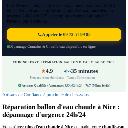
Plus d'eau chaude, chauffe-eau en panne ou ballon qui fuit à
Nice ? Un artisan chauffagiste de notre réseau intervient en
urgence 24h/24 et 7j/7, avec un prix estimatif annoncé à
l'avance par téléphone.
Appeler le 09 72 51 99 85
Dépannage Cumulus & Chauffe-eau disponible en ligne
CHRONOSERVE RÉPARATION BALLON D'EAU CHAUDE NICE
4.9
~35 minutes
Note moyenne des clients
Temps d'intervention
Artisans Qualifiés / Assurances RC
24h/24 - 7j/7 (Même fériés)
Artisans de Confiance à proximité de chez-vous
Réparation ballon d'eau chaude à Nice :
dépannage d'urgence 24h/24
Vous n'avez
plus d'eau chaude à Nice
ce matin, votre
chauffe-eau