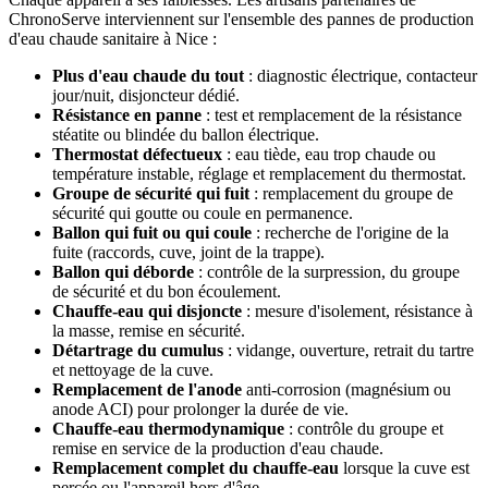
ChronoServe interviennent sur l'ensemble des pannes de production
d'eau chaude sanitaire à Nice :
Plus d'eau chaude du tout
: diagnostic électrique, contacteur
jour/nuit, disjoncteur dédié.
Résistance en panne
: test et remplacement de la résistance
stéatite ou blindée du ballon électrique.
Thermostat défectueux
: eau tiède, eau trop chaude ou
température instable, réglage et remplacement du thermostat.
Groupe de sécurité qui fuit
: remplacement du groupe de
sécurité qui goutte ou coule en permanence.
Ballon qui fuit ou qui coule
: recherche de l'origine de la
fuite (raccords, cuve, joint de la trappe).
Ballon qui déborde
: contrôle de la surpression, du groupe
de sécurité et du bon écoulement.
Chauffe-eau qui disjoncte
: mesure d'isolement, résistance à
la masse, remise en sécurité.
Détartrage du cumulus
: vidange, ouverture, retrait du tartre
et nettoyage de la cuve.
Remplacement de l'anode
anti-corrosion (magnésium ou
anode ACI) pour prolonger la durée de vie.
Chauffe-eau thermodynamique
: contrôle du groupe et
remise en service de la production d'eau chaude.
Remplacement complet du chauffe-eau
lorsque la cuve est
percée ou l'appareil hors d'âge.