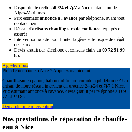
Disponibilité réelle
24h/24 et 7j/7
à Nice et dans tout le
Alpes-Maritimes.
Prix estimatif
annoncé à l'avance
par téléphone, avant tout
déplacement.
Réseau d'
artisans chauffagistes de confiance
, équipés et
assurés.
Intervention rapide pour limiter la gêne et le risque de dégât
des eaux.
Devis gratuit par téléphone et conseils clairs au
09 72 51 99
85
.
Appelez nous
Plus d'eau chaude à Nice ? Appelez maintenant
Chauffe-eau en panne, ballon qui fuit ou cumulus qui déborde ? Un
artisan de notre réseau intervient en urgence 24h/24 et 7j/7 à Nice.
Prix estimatif annoncé à l'avance, devis gratuit par téléphone au 09
72 51 99 85.
Demander une intervention
Nos prestations de réparation de chauffe-
eau à Nice