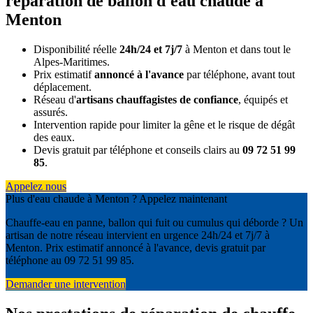
réparation de ballon d'eau chaude à
Menton
Disponibilité réelle
24h/24 et 7j/7
à Menton et dans tout le
Alpes-Maritimes.
Prix estimatif
annoncé à l'avance
par téléphone, avant tout
déplacement.
Réseau d'
artisans chauffagistes de confiance
, équipés et
assurés.
Intervention rapide pour limiter la gêne et le risque de dégât
des eaux.
Devis gratuit par téléphone et conseils clairs au
09 72 51 99
85
.
Appelez nous
Plus d'eau chaude à Menton ? Appelez maintenant
Chauffe-eau en panne, ballon qui fuit ou cumulus qui déborde ? Un
artisan de notre réseau intervient en urgence 24h/24 et 7j/7 à
Menton. Prix estimatif annoncé à l'avance, devis gratuit par
téléphone au 09 72 51 99 85.
Demander une intervention