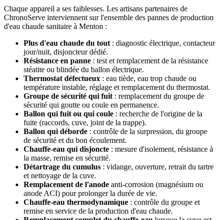
Chaque appareil a ses faiblesses. Les artisans partenaires de
ChronoServe interviennent sur l'ensemble des pannes de production
d'eau chaude sanitaire à Menton :
Plus d'eau chaude du tout
: diagnostic électrique, contacteur
jour/nuit, disjoncteur dédié.
Résistance en panne
: test et remplacement de la résistance
stéatite ou blindée du ballon électrique.
Thermostat défectueux
: eau tiède, eau trop chaude ou
température instable, réglage et remplacement du thermostat.
Groupe de sécurité qui fuit
: remplacement du groupe de
sécurité qui goutte ou coule en permanence.
Ballon qui fuit ou qui coule
: recherche de l'origine de la
fuite (raccords, cuve, joint de la trappe).
Ballon qui déborde
: contrôle de la surpression, du groupe
de sécurité et du bon écoulement.
Chauffe-eau qui disjoncte
: mesure d'isolement, résistance à
la masse, remise en sécurité.
Détartrage du cumulus
: vidange, ouverture, retrait du tartre
et nettoyage de la cuve.
Remplacement de l'anode
anti-corrosion (magnésium ou
anode ACI) pour prolonger la durée de vie.
Chauffe-eau thermodynamique
: contrôle du groupe et
remise en service de la production d'eau chaude.
Remplacement complet du chauffe-eau
lorsque la cuve est