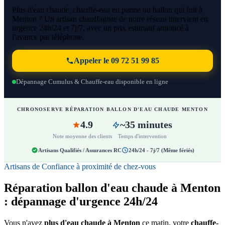
Plus d'eau chaude, chauffe-eau en panne ou ballon qui fuit à
Menton ? Un artisan chauffagiste de notre réseau intervient en
urgence 24h/24 et 7j/7, avec un prix estimatif annoncé à
l'avance par téléphone.
Appeler le 09 72 51 99 85
Dépannage Cumulus & Chauffe-eau disponible en ligne
CHRONOSERVE RÉPARATION BALLON D'EAU CHAUDE MENTON
4.9
~35 minutes
Note moyenne des clients
Temps d'intervention
Artisans Qualifiés / Assurances RC
24h/24 - 7j/7 (Même fériés)
Artisans de Confiance à proximité de chez-vous
Réparation ballon d'eau chaude à Menton
: dépannage d'urgence 24h/24
Vous n'avez
plus d'eau chaude à Menton
ce matin, votre
chauffe-