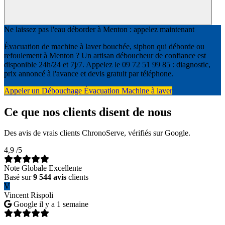
Ne laissez pas l'eau déborder à Menton : appelez maintenant
Évacuation de machine à laver bouchée, siphon qui déborde ou
refoulement à Menton ? Un artisan déboucheur de confiance est
disponible 24h/24 et 7j/7. Appelez le 09 72 51 99 85 : diagnostic,
prix annoncé à l'avance et devis gratuit par téléphone.
Appeler un Débouchage Évacuation Machine à laver
Ce que nos clients disent de nous
Des avis de vrais clients ChronoServe, vérifiés sur Google.
4,9
/5
Note Globale Excellente
Basé sur
9 544 avis
clients
V
Vincent Rispoli
Google
il y a 1 semaine