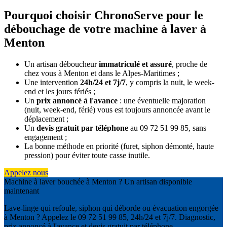
Pourquoi choisir ChronoServe pour le
débouchage de votre machine à laver à
Menton
Un artisan déboucheur
immatriculé et assuré
, proche de
chez vous à Menton et dans le Alpes-Maritimes ;
Une intervention
24h/24 et 7j/7
, y compris la nuit, le week-
end et les jours fériés ;
Un
prix annoncé à l'avance
: une éventuelle majoration
(nuit, week-end, férié) vous est toujours annoncée avant le
déplacement ;
Un
devis gratuit par téléphone
au 09 72 51 99 85, sans
engagement ;
La bonne méthode en priorité (furet, siphon démonté, haute
pression) pour éviter toute casse inutile.
Appelez nous
Machine à laver bouchée à Menton ? Un artisan disponible
maintenant
Lave-linge qui refoule, siphon qui déborde ou évacuation engorgée
à Menton ? Appelez le 09 72 51 99 85, 24h/24 et 7j/7. Diagnostic,
prix annoncé à l'avance et devis gratuit par téléphone.