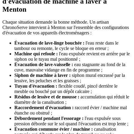
d'évacuation de machine à laver à
Menton
Chaque situation demande la bonne méthode. Un artisan
ChronoServe intervient à Menton sur l'ensemble des configurations
d'évacuation de vos appareils électroménagers :
Évacuation de lave-linge bouchée :
l'eau reste dans le
tambour ou remonte, le cycle se bloque en erreur ;
Machine qui refoule :
l'eau expulsée revient en arrière par le
siphon ou le tuyau mal positionné ;
Évacuation de lave-vaisselle :
eau stagnante au fond de la
cuve, mauvaise vidange en fin de programme ;
Siphon de machine à laver :
siphon mural encrassé par la
lessive, les peluches et les graisses ;
Tuyau d'évacuation :
flexible coudé, pincé derrière le
meuble ou bouché par un dépôt calcaire ;
Résidus de lessive et de mousse :
accumulation qui réduit le
diamètre de la canalisation ;
Raccordement d'évacuation :
raccord évier / machine mal
étanche ou obstrué ;
Débordement pendant l'essorage :
l'eau expulsée sous
pression déborde sur le sol quand l'évacuation est trop lente ;
Évacuation commune évier / machine :
canalisation