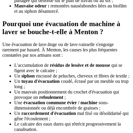
partagée qui déborde sur le plan de travail ou au sol ;
Mauvaise odeur :
remontées nauséabondes liées au biofilm
et au siphon désamorcé.
Pourquoi une évacuation de machine à
laver se bouche-t-elle à Menton ?
Une évacuation de lave-linge ou de lave-vaisselle s'engorge
rarement par hasard. À Menton, les causes les plus fréquentes
constatées par nos artisans sont :
L'accumulation de
résidus de lessive et de mousse
qui se
figent avec le calcaire ;
Un
siphon
encrassé de peluches, cheveux et fibres de textile ;
Un
tuyau d'évacuation
coudé, écrasé par un meuble ou trop
long ;
Un mauvais positionnement du crochet d'évacuation qui
provoque un
refoulement
;
Une
évacuation commune évier / machine
sous-
dimensionnée ou déjà encombrée de graisses ;
Un
raccordement d'évacuation
mal fixé ou désolidarisé qui
gêne l'écoulement ;
Le calcaire des eaux dures qui rétrécit progressivement la
canalisation.