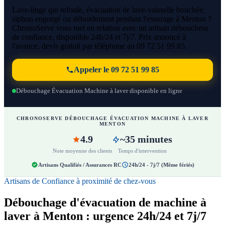
Lave-linge qui refoule, évacuation de lave-vaisselle bouchée,
siphon engorgé ou débordement pendant l'essorage à Menton ?
ChronoServe vous met en relation avec un artisan déboucheur
de confiance, disponible 24h/24 et 7j/7. Prix annoncé à
l'avance, devis gratuit par téléphone au 09 72 51 99 85.
Appeler le 09 72 51 99 85
Débouchage Évacuation Machine à laver disponible en ligne
CHRONOSERVE DÉBOUCHAGE ÉVACUATION MACHINE À LAVER
MENTON
4.9
~35 minutes
Note moyenne des clients
Temps d'intervention
Artisans Qualifiés / Assurances RC
24h/24 - 7j/7 (Même fériés)
Artisans de Confiance à proximité de chez-vous
Débouchage d'évacuation de machine à
laver à Menton : urgence 24h/24 et 7j/7