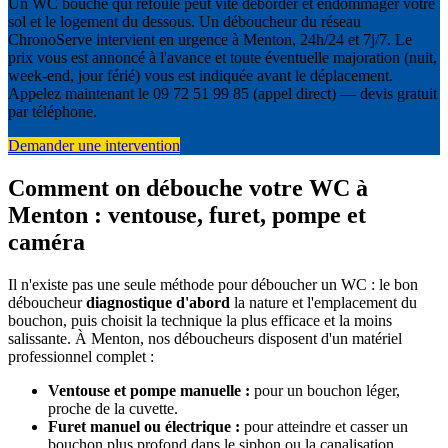
Un WC bouché qui refoule peut vite déborder et endommager votre
sol et le logement du dessous. Un déboucheur du réseau
ChronoServe intervient en urgence à Menton, 24h/24 et 7j/7. Le
prix vous est annoncé à l'avance et toute éventuelle majoration (nuit,
week-end, jour férié) vous est indiquée avant le déplacement.
Appelez maintenant le 09 72 51 99 85 (appel direct) — devis gratuit
par téléphone.
Demander une intervention
Comment on débouche votre WC à
Menton : ventouse, furet, pompe et
caméra
Il n'existe pas une seule méthode pour déboucher un WC : le bon
déboucheur
diagnostique d'abord
la nature et l'emplacement du
bouchon, puis choisit la technique la plus efficace et la moins
salissante. À Menton, nos déboucheurs disposent d'un matériel
professionnel complet :
Ventouse et pompe manuelle :
pour un bouchon léger,
proche de la cuvette.
Furet manuel ou électrique :
pour atteindre et casser un
bouchon plus profond dans le siphon ou la canalisation.