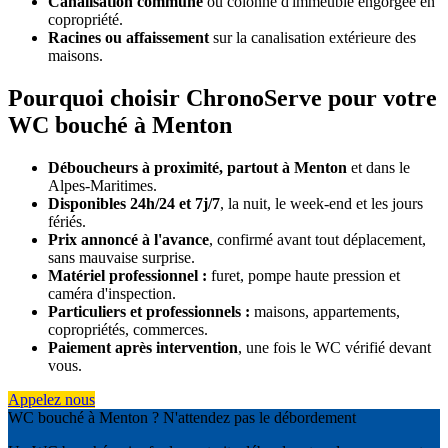
Canalisation commune
ou colonne d'immeuble engorgée en
copropriété.
Racines ou affaissement
sur la canalisation extérieure des
maisons.
Pourquoi choisir ChronoServe pour votre
WC bouché à Menton
Déboucheurs à proximité, partout à Menton
et dans le
Alpes-Maritimes.
Disponibles 24h/24 et 7j/7
, la nuit, le week-end et les jours
fériés.
Prix annoncé à l'avance
, confirmé avant tout déplacement,
sans mauvaise surprise.
Matériel professionnel :
furet, pompe haute pression et
caméra d'inspection.
Particuliers et professionnels :
maisons, appartements,
copropriétés, commerces.
Paiement après intervention
, une fois le WC vérifié devant
vous.
Appelez nous
WC bouché à Menton ? N'attendez pas le débordement