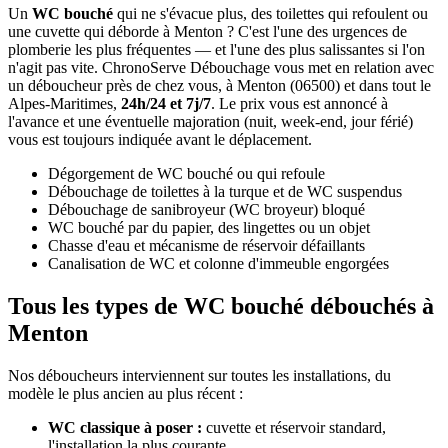
Un
WC bouché
qui ne s'évacue plus, des toilettes qui refoulent ou
une cuvette qui déborde à Menton ? C'est l'une des urgences de
plomberie les plus fréquentes — et l'une des plus salissantes si l'on
n'agit pas vite. ChronoServe Débouchage vous met en relation avec
un déboucheur près de chez vous, à Menton (06500) et dans tout le
Alpes-Maritimes,
24h/24 et 7j/7
. Le prix vous est annoncé à
l'avance et une éventuelle majoration (nuit, week-end, jour férié)
vous est toujours indiquée avant le déplacement.
Dégorgement de WC bouché ou qui refoule
Débouchage de toilettes à la turque et de WC suspendus
Débouchage de sanibroyeur (WC broyeur) bloqué
WC bouché par du papier, des lingettes ou un objet
Chasse d'eau et mécanisme de réservoir défaillants
Canalisation de WC et colonne d'immeuble engorgées
Tous les types de WC bouché débouchés à
Menton
Nos déboucheurs interviennent sur toutes les installations, du
modèle le plus ancien au plus récent :
WC classique à poser :
cuvette et réservoir standard,
l'installation la plus courante.