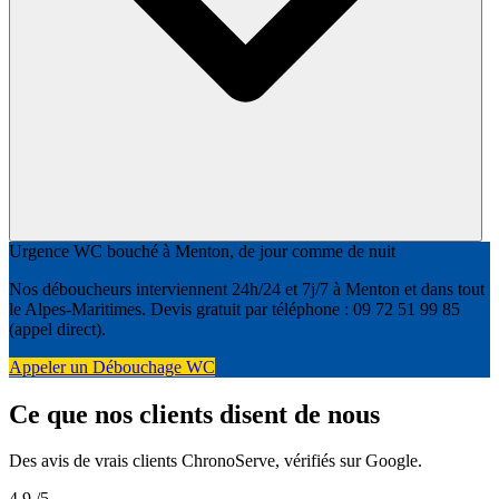
Urgence WC bouché à Menton, de jour comme de nuit
Nos déboucheurs interviennent 24h/24 et 7j/7 à Menton et dans tout
le Alpes-Maritimes. Devis gratuit par téléphone : 09 72 51 99 85
(appel direct).
Appeler un Débouchage WC
Ce que nos clients disent de nous
Des avis de vrais clients ChronoServe, vérifiés sur Google.
4,9
/5