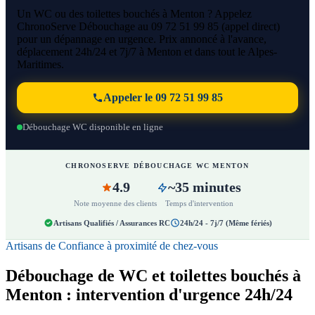
Un WC ou des toilettes bouchés à Menton ? Appelez
ChronoServe Débouchage au 09 72 51 99 85 (appel direct)
pour un dépannage en urgence. Prix annoncé à l'avance,
déplacement 24h/24 et 7j/7 à Menton et dans tout le Alpes-
Maritimes.
Appeler le 09 72 51 99 85
Débouchage WC disponible en ligne
CHRONOSERVE DÉBOUCHAGE WC MENTON
4.9
~35 minutes
Note moyenne des clients
Temps d'intervention
Artisans Qualifiés / Assurances RC
24h/24 - 7j/7 (Même fériés)
Artisans de Confiance à proximité de chez-vous
Débouchage de WC et toilettes bouchés à
Menton : intervention d'urgence 24h/24