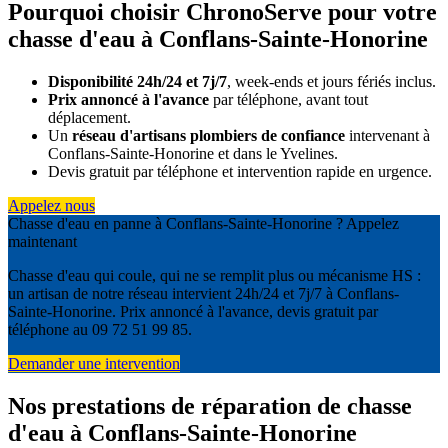
Pourquoi choisir ChronoServe pour votre
chasse d'eau à Conflans-Sainte-Honorine
Disponibilité 24h/24 et 7j/7
, week-ends et jours fériés inclus.
Prix annoncé à l'avance
par téléphone, avant tout
déplacement.
Un
réseau d'artisans plombiers de confiance
intervenant à
Conflans-Sainte-Honorine et dans le Yvelines.
Devis gratuit par téléphone et intervention rapide en urgence.
Appelez nous
Chasse d'eau en panne à Conflans-Sainte-Honorine ? Appelez
maintenant
Chasse d'eau qui coule, qui ne se remplit plus ou mécanisme HS :
un artisan de notre réseau intervient 24h/24 et 7j/7 à Conflans-
Sainte-Honorine. Prix annoncé à l'avance, devis gratuit par
téléphone au 09 72 51 99 85.
Demander une intervention
Nos prestations de réparation de chasse
d'eau à Conflans-Sainte-Honorine