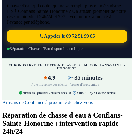
Chasse d'eau qui coule, qui ne se remplit plus ou mécanisme
HS à Conflans-Sainte-Honorine ? Un artisan plombier de notre
réseau intervient 24h/24 et 7j/7, avec un prix annoncé à
l'avance par téléphone.
Appeler le 09 72 51 99 85
Réparation Chasse d’Eau disponible en ligne
CHRONOSERVE RÉPARATION CHASSE D'EAU CONFLANS-SAINTE-
HONORINE
4.9
~35 minutes
Note moyenne des clients
Temps d'intervention
Artisans Qualifiés / Assurances RC
24h/24 - 7j/7 (Même fériés)
Artisans de Confiance à proximité de chez-vous
Réparation de chasse d'eau à Conflans-
Sainte-Honorine : intervention rapide
24h/24