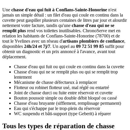
Une
chasse d'eau qui fuit à Conflans-Sainte-Honorine
n'est
jamais un simple détail : un filet d'eau qui coule en continu dans la
cuvette peut gaspiller plusieurs centaines de litres par jour et alourdir
nettement votre facture, tandis qu'une
chasse d'eau qui ne se
remplit plus
rend vos toilettes inutilisables. ChronoServe met en
relation les habitants de Conflans-Sainte-Honorine (78700) et de
tout le Yvelines avec un réseau d'
artisans plombiers de confiance
,
disponibles
24h/24 et 7j/7
. Un appel au
09 72 51 99 85
suffit pour
obtenir un diagnostic et un prix annoncé à l'avance, avant tout
déplacement.
Chasse d'eau qui fuit ou qui coule en continu dans la cuvette
Chasse d'eau qui ne se remplit plus ou qui se remplit trop
lentement
Mécanisme de chasse défectueux à remplacer
Flotteur ou robinet flotteur usé, mal réglé ou entartré
Joint de chasse durci ou fuite entre réservoir et cuvette
Bouton poussoir simple ou double débit bloqué ou cassé
Chasse d'eau bruyante (sifflement, remplissage permanent)
Eau qui s'échappe par le trop-plein du réservoir
WC suspendu et bâti-support (type Geberit) à réparer
Tous les types de réparation de chasse