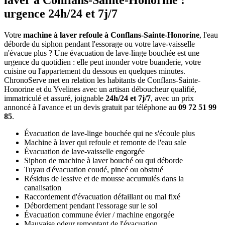
laver à Conflans-Sainte-Honorine :
urgence 24h/24 et 7j/7
Votre
machine à laver refoule à Conflans-Sainte-Honorine
, l'eau
déborde du siphon pendant l'essorage ou votre lave-vaisselle
n'évacue plus ? Une évacuation de lave-linge bouchée est une
urgence du quotidien : elle peut inonder votre buanderie, votre
cuisine ou l'appartement du dessous en quelques minutes.
ChronoServe met en relation les habitants de Conflans-Sainte-
Honorine et du Yvelines avec un artisan déboucheur qualifié,
immatriculé et assuré, joignable
24h/24 et 7j/7
, avec un prix
annoncé à l'avance et un devis gratuit par téléphone au
09 72 51 99
85
.
Évacuation de lave-linge bouchée qui ne s'écoule plus
Machine à laver qui refoule et remonte de l'eau sale
Évacuation de lave-vaisselle engorgée
Siphon de machine à laver bouché ou qui déborde
Tuyau d'évacuation coudé, pincé ou obstrué
Résidus de lessive et de mousse accumulés dans la
canalisation
Raccordement d'évacuation défaillant ou mal fixé
Débordement pendant l'essorage sur le sol
Évacuation commune évier / machine engorgée
Mauvaise odeur remontant de l'évacuation