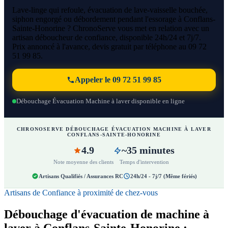
Lave-linge qui refoule, évacuation de lave-vaisselle bouchée,
siphon engorgé ou débordement pendant l'essorage à Conflans-
Sainte-Honorine ? ChronoServe vous met en relation avec un
artisan déboucheur de confiance, disponible 24h/24 et 7j/7.
Prix annoncé à l'avance, devis gratuit par téléphone au 09 72
51 99 85.
Appeler le 09 72 51 99 85
Débouchage Évacuation Machine à laver disponible en ligne
CHRONOSERVE DÉBOUCHAGE ÉVACUATION MACHINE À LAVER
CONFLANS-SAINTE-HONORINE
4.9
~35 minutes
Note moyenne des clients
Temps d'intervention
Artisans Qualifiés / Assurances RC
24h/24 - 7j/7 (Même fériés)
Artisans de Confiance à proximité de chez-vous
Débouchage d'évacuation de machine à