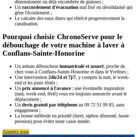
dimensionnée ou déjà encombrée de graisses ;
Un
raccordement d'évacuation
mal fixé ou désolidarisé qui
gêne l'écoulement ;
Le calcaire des eaux dures qui rétrécit progressivement la
canalisation.
Pourquoi choisir ChronoServe pour le
débouchage de votre machine à laver à
Conflans-Sainte-Honorine
Un artisan déboucheur
immatriculé et assuré
, proche de
chez vous à Conflans-Sainte-Honorine et dans le Yvelines ;
Une intervention
24h/24 et 7j/7
, y compris la nuit, le week-
end et les jours fériés ;
Un
prix annoncé à l'avance
: une éventuelle majoration
(nuit, week-end, férié) vous est toujours annoncée avant le
déplacement ;
Un
devis gratuit par téléphone
au 09 72 51 99 85, sans
engagement ;
La bonne méthode en priorité (furet, siphon démonté, haute
pression) pour éviter toute casse inutile.
Appelez nous