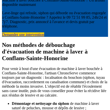
Machine à laver bouchée à Conflans-Sainte-Honorine ? Un artisan
disponible maintenant
Lave-linge qui refoule, siphon qui déborde ou évacuation engorgée
à Conflans-Sainte-Honorine ? Appelez le 09 72 51 99 85, 24h/24 et
7j/7. Diagnostic, prix annoncé à l'avance et devis gratuit par
téléphone.
Demander une intervention
Nos méthodes de débouchage
d'évacuation de machine à laver à
Conflans-Sainte-Honorine
Pour venir à bout d'une évacuation de machine à laver bouchée à
Conflans-Sainte-Honorine, l'artisan ChronoServe commence
toujours par un diagnostic : localisation du bouchon (siphon, tuyau
d'évacuation, raccordement ou canalisation commune) et choix de la
méthode la moins invasive. L'objectif est de rétablir l'écoulement
sans casse inutile, puis de vous conseiller pour éviter la récidive liée
aux résidus de lessive et au calcaire.
Démontage et nettoyage du siphon
de machine à laver
saturé de peluches, mousse et dépôts de lessive ;