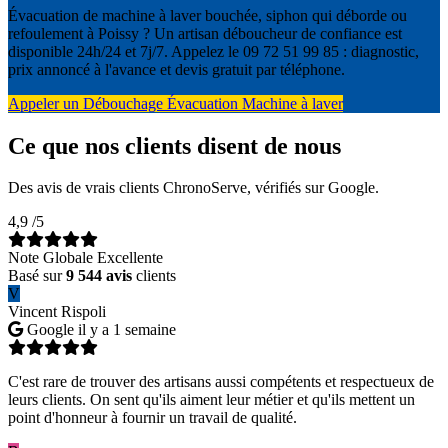
Évacuation de machine à laver bouchée, siphon qui déborde ou
refoulement à Poissy ? Un artisan déboucheur de confiance est
disponible 24h/24 et 7j/7. Appelez le 09 72 51 99 85 : diagnostic,
prix annoncé à l'avance et devis gratuit par téléphone.
Appeler un Débouchage Évacuation Machine à laver
Ce que nos clients disent de nous
Des avis de vrais clients ChronoServe, vérifiés sur Google.
4,9
/5
Note Globale Excellente
Basé sur
9 544 avis
clients
V
Vincent Rispoli
Google
il y a 1 semaine
C'est rare de trouver des artisans aussi compétents et respectueux de
leurs clients. On sent qu'ils aiment leur métier et qu'ils mettent un
point d'honneur à fournir un travail de qualité.