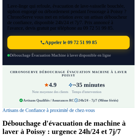
Lave-linge qui refoule, évacuation de lave-vaisselle bouchée,
siphon engorgé ou débordement pendant l'essorage à Poissy ?
ChronoServe vous met en relation avec un artisan déboucheur
de confiance, disponible 24h/24 et 7j/7. Prix annoncé à
l'avance, devis gratuit par téléphone au 09 72 51 99 85.
Appeler le 09 72 51 99 85
Débouchage Évacuation Machine à laver disponible en ligne
CHRONOSERVE DÉBOUCHAGE ÉVACUATION MACHINE À LAVER
POISSY
4.9
~35 minutes
Note moyenne des clients
Temps d'intervention
Artisans Qualifiés / Assurances RC
24h/24 - 7j/7 (Même fériés)
Artisans de Confiance à proximité de chez-vous
Débouchage d'évacuation de machine à
laver à Poissy : urgence 24h/24 et 7j/7