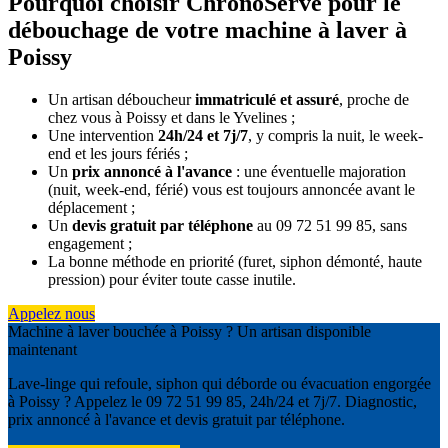
Pourquoi choisir ChronoServe pour le
débouchage de votre machine à laver à
Poissy
Un artisan déboucheur
immatriculé et assuré
, proche de
chez vous à Poissy et dans le Yvelines ;
Une intervention
24h/24 et 7j/7
, y compris la nuit, le week-
end et les jours fériés ;
Un
prix annoncé à l'avance
: une éventuelle majoration
(nuit, week-end, férié) vous est toujours annoncée avant le
déplacement ;
Un
devis gratuit par téléphone
au 09 72 51 99 85, sans
engagement ;
La bonne méthode en priorité (furet, siphon démonté, haute
pression) pour éviter toute casse inutile.
Appelez nous
Machine à laver bouchée à Poissy ? Un artisan disponible
maintenant
Lave-linge qui refoule, siphon qui déborde ou évacuation engorgée
à Poissy ? Appelez le 09 72 51 99 85, 24h/24 et 7j/7. Diagnostic,
prix annoncé à l'avance et devis gratuit par téléphone.