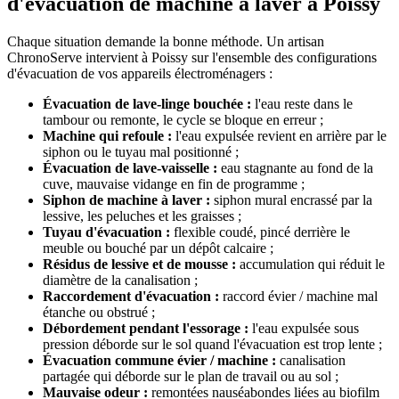
d'évacuation de machine à laver à Poissy
Chaque situation demande la bonne méthode. Un artisan
ChronoServe intervient à Poissy sur l'ensemble des configurations
d'évacuation de vos appareils électroménagers :
Évacuation de lave-linge bouchée :
l'eau reste dans le
tambour ou remonte, le cycle se bloque en erreur ;
Machine qui refoule :
l'eau expulsée revient en arrière par le
siphon ou le tuyau mal positionné ;
Évacuation de lave-vaisselle :
eau stagnante au fond de la
cuve, mauvaise vidange en fin de programme ;
Siphon de machine à laver :
siphon mural encrassé par la
lessive, les peluches et les graisses ;
Tuyau d'évacuation :
flexible coudé, pincé derrière le
meuble ou bouché par un dépôt calcaire ;
Résidus de lessive et de mousse :
accumulation qui réduit le
diamètre de la canalisation ;
Raccordement d'évacuation :
raccord évier / machine mal
étanche ou obstrué ;
Débordement pendant l'essorage :
l'eau expulsée sous
pression déborde sur le sol quand l'évacuation est trop lente ;
Évacuation commune évier / machine :
canalisation
partagée qui déborde sur le plan de travail ou au sol ;
Mauvaise odeur :
remontées nauséabondes liées au biofilm