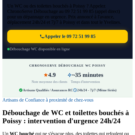
Un WC ou des toilettes bouchés à Poissy ? Appelez
ChronoServe Débouchage au 09 72 51 99 85 (appel direct)
pour un dépannage en urgence. Prix annoncé à l'avance,
déplacement 24h/24 et 7j/7 à Poissy et dans tout le Yvelines.
Appeler le 09 72 51 99 85
Débouchage WC disponible en ligne
CHRONOSERVE DÉBOUCHAGE WC POISSY
4.9
~35 minutes
Note moyenne des clients
Temps d'intervention
Artisans Qualifiés / Assurances RC
24h/24 - 7j/7 (Même fériés)
Artisans de Confiance à proximité de chez-vous
Débouchage de WC et toilettes bouchés à
Poissy : intervention d'urgence 24h/24
Un
WC bouché
qui ne s'évacue plus, des toilettes qui refoulent ou