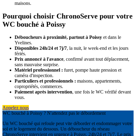
maisons.
Pourquoi choisir ChronoServe pour votre
WC bouché à Poissy
Déboucheurs à proximité, partout à Poissy
et dans le
Yvelines.
Disponibles 24h/24 et 7j/7
, la nuit, le week-end et les jours
fériés.
Prix annoncé à l'avance
, confirmé avant tout déplacement,
sans mauvaise surprise.
Matériel professionnel :
furet, pompe haute pression et
caméra d'inspection.
Particuliers et professionnels :
maisons, appartements,
copropriétés, commerces.
Paiement après intervention
, une fois le WC vérifié devant
vous.
Appelez nous
WC bouché à Poissy ? N'attendez pas le débordement
Un WC bouché qui refoule peut vite déborder et endommager votre
sol et le logement du dessous. Un déboucheur du réseau
ChronoServe intervient en urgence à Poissy, 24h/24 et 7j/7. Le prix