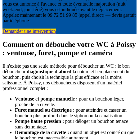
vous est annoncé à l'avance et toute éventuelle majoration (nuit,
week-end, jour férié) vous est indiquée avant le déplacement.
Appelez maintenant le 09 72 51 99 85 (appel direct) — devis gratuit
par téléphone.
Demander une intervention
Comment on débouche votre WC à Poissy
: ventouse, furet, pompe et caméra
Il n'existe pas une seule méthode pour déboucher un WC : le bon
déboucheur
diagnostique d'abord
la nature et l'emplacement du
bouchon, puis choisit la technique la plus efficace et la moins
salissante. À Poissy, nos déboucheurs disposent d'un matériel
professionnel complet :
Ventouse et pompe manuelle :
pour un bouchon léger,
proche de la cuvette.
Furet manuel ou électrique :
pour atteindre et casser un
bouchon plus profond dans le siphon ou la canalisation.
Pompe haute pression :
pour déloger un bouchon tenace
sans démontage.
Démontage de la cuvette :
quand un objet est coincé ou que
le bouchon est inaccessible autrement.