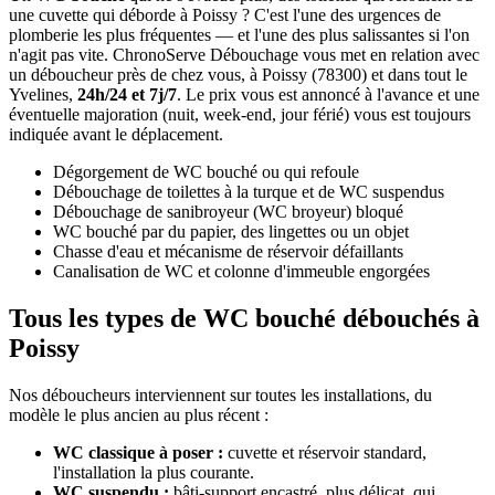
une cuvette qui déborde à Poissy ? C'est l'une des urgences de
plomberie les plus fréquentes — et l'une des plus salissantes si l'on
n'agit pas vite. ChronoServe Débouchage vous met en relation avec
un déboucheur près de chez vous, à Poissy (78300) et dans tout le
Yvelines,
24h/24 et 7j/7
. Le prix vous est annoncé à l'avance et une
éventuelle majoration (nuit, week-end, jour férié) vous est toujours
indiquée avant le déplacement.
Dégorgement de WC bouché ou qui refoule
Débouchage de toilettes à la turque et de WC suspendus
Débouchage de sanibroyeur (WC broyeur) bloqué
WC bouché par du papier, des lingettes ou un objet
Chasse d'eau et mécanisme de réservoir défaillants
Canalisation de WC et colonne d'immeuble engorgées
Tous les types de WC bouché débouchés à
Poissy
Nos déboucheurs interviennent sur toutes les installations, du
modèle le plus ancien au plus récent :
WC classique à poser :
cuvette et réservoir standard,
l'installation la plus courante.
WC suspendu :
bâti-support encastré, plus délicat, qui