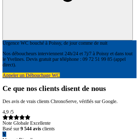
Urgence WC bouché à Poissy, de jour comme de nuit
Nos déboucheurs interviennent 24h/24 et 7j/7 à Poissy et dans tout
le Yvelines. Devis gratuit par téléphone : 09 72 51 99 85 (appel
direct).
Appeler un Débouchage WC
Ce que nos clients disent de nous
Des avis de vrais clients ChronoServe, vérifiés sur Google.
4,9
/5
Note Globale Excellente
Basé sur
9 544 avis
clients
V