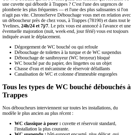
une cuvette qui déborde à Trappes ? C'est l'une des urgences de
plomberie les plus fréquentes — et l'une des plus salissantes si l'on
n'agit pas vite. ChronoServe Débouchage vous met en relation avec
un déboucheur près de chez vous, à Trappes (78190) et dans tout le
Yvelines,
24h/24 et 7j/7
. Le prix vous est annoncé à l'avance et une
éventuelle majoration (nuit, week-end, jour férié) vous est toujours
indiquée avant le déplacement.
Dégorgement de WC bouché ou qui refoule
Débouchage de toilettes à la turque et de WC suspendus
Débouchage de sanibroyeur (WC broyeur) bloqué
WC bouché par du papier, des lingettes ou un objet
Chasse d'eau et mécanisme de réservoir défaillants
Canalisation de WC et colonne d'immeuble engorgées
Tous les types de WC bouché débouchés à
Trappes
Nos déboucheurs interviennent sur toutes les installations, du
modèle le plus ancien au plus récent :
WC classique à poser :
cuvette et réservoir standard,
l'installation la plus courante.
WC suspendu :
bâti-support encastré, plus délicat, qui