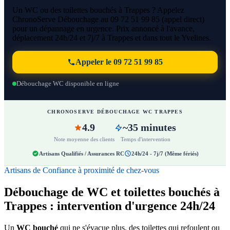
Un WC ou des toilettes bouchés à Trappes ? Appelez
ChronoServe Débouchage au 09 72 51 99 85 (appel direct)
pour un dépannage en urgence. Prix annoncé à l'avance,
déplacement 24h/24 et 7j/7 à Trappes et dans tout le Yvelines.
Appeler le 09 72 51 99 85
Débouchage WC disponible en ligne
CHRONOSERVE DÉBOUCHAGE WC TRAPPES
4.9
~35 minutes
Note moyenne des clients
Temps d'intervention
Artisans Qualifiés / Assurances RC
24h/24 - 7j/7 (Même fériés)
Artisans de Confiance à proximité de chez-vous
Débouchage de WC et toilettes bouchés à
Trappes : intervention d'urgence 24h/24
Un
WC bouché
qui ne s'évacue plus, des toilettes qui refoulent ou