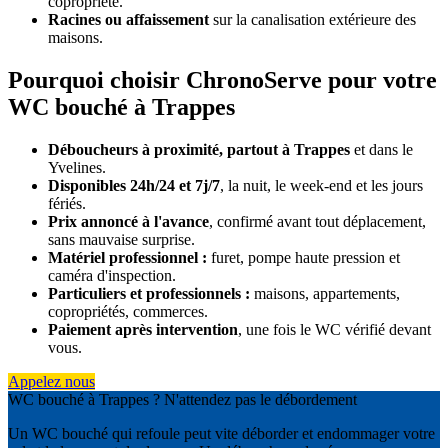
copropriété.
Racines ou affaissement
sur la canalisation extérieure des
maisons.
Pourquoi choisir ChronoServe pour votre
WC bouché à Trappes
Déboucheurs à proximité, partout à Trappes
et dans le
Yvelines.
Disponibles 24h/24 et 7j/7
, la nuit, le week-end et les jours
fériés.
Prix annoncé à l'avance
, confirmé avant tout déplacement,
sans mauvaise surprise.
Matériel professionnel :
furet, pompe haute pression et
caméra d'inspection.
Particuliers et professionnels :
maisons, appartements,
copropriétés, commerces.
Paiement après intervention
, une fois le WC vérifié devant
vous.
Appelez nous
WC bouché à Trappes ? N'attendez pas le débordement
Un WC bouché qui refoule peut vite déborder et endommager votre