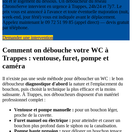
sol et le logement du dessous. Un déboucheur du réseau
ChronoServe intervient en urgence à Trappes, 24h/24 et 7j/7. Le
prix vous est annoncé à l'avance et toute éventuelle majoration (nuit,
week-end, jour férié) vous est indiquée avant le déplacement.
Appelez maintenant le 09 72 51 99 85 (appel direct) — devis gratuit
par téléphone.
Demander une intervention
Comment on débouche votre WC à
Trappes : ventouse, furet, pompe et
caméra
Il n'existe pas une seule méthode pour déboucher un WC : le bon
déboucheur
diagnostique d'abord
la nature et l'emplacement du
bouchon, puis choisit la technique la plus efficace et la moins
salissante. À Trappes, nos déboucheurs disposent d'un matériel
professionnel complet :
Ventouse et pompe manuelle :
pour un bouchon léger,
proche de la cuvette.
Furet manuel ou électrique :
pour atteindre et casser un
bouchon plus profond dans le siphon ou la canalisation.
Pompe haute pression :
pour déloger un bouchon tenace