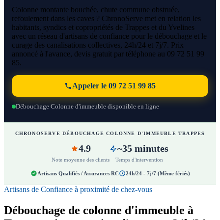
Colonne montante bouchée, chute commune obstruée,
refoulement dans les caves ? ChronoServe met en relation les
habitants, syndics et copropriétés de Trappes et du Yvelines
avec un réseau d'artisans de confiance pour le débouchage et le
curage des canalisations collectives, 24h/24 et 7j/7. Prix
annoncé à l'avance, devis gratuit par téléphone au 09 72 51 99
85.
Appeler le 09 72 51 99 85
Débouchage Colonne d'immeuble disponible en ligne
CHRONOSERVE DÉBOUCHAGE COLONNE D'IMMEUBLE TRAPPES
4.9
~35 minutes
Note moyenne des clients
Temps d'intervention
Artisans Qualifiés / Assurances RC
24h/24 - 7j/7 (Même fériés)
Artisans de Confiance à proximité de chez-vous
Débouchage de colonne d'immeuble à