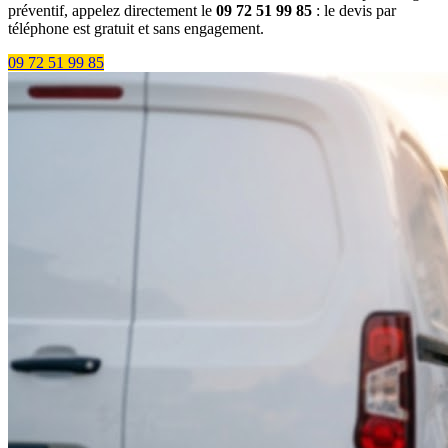
préventif, appelez directement le
09 72 51 99 85
: le devis par
téléphone est gratuit et sans engagement.
09 72 51 99 85