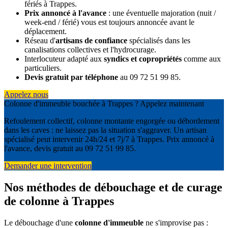
fériés à Trappes.
Prix annoncé à l'avance
: une éventuelle majoration (nuit /
week-end / férié) vous est toujours annoncée avant le
déplacement.
Réseau d'
artisans de confiance
spécialisés dans les
canalisations collectives et l'hydrocurage.
Interlocuteur adapté aux
syndics et copropriétés
comme aux
particuliers.
Devis gratuit par téléphone
au 09 72 51 99 85.
Appelez nous
Colonne d'immeuble bouchée à Trappes ? Appelez maintenant
Refoulement collectif, colonne montante engorgée ou débordement
dans les caves : ne laissez pas la situation s'aggraver. Un artisan
spécialisé peut intervenir 24h/24 et 7j/7 à Trappes. Prix annoncé à
l'avance, devis gratuit au 09 72 51 99 85.
Demander une intervention
Nos méthodes de débouchage et de curage
de colonne à Trappes
Le débouchage d'une
colonne d'immeuble
ne s'improvise pas :