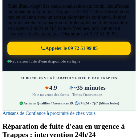
Fuite d'eau, dégât des eaux, canalisation qui coule, chauffe-eau
ou radiateur qui goutte à Trappes (78190) ? ChronoServe vous
met en relation avec un artisan plombier de confiance, équipé
pour rechercher et réparer votre fuite rapidement. Intervention
en urgence 24h/24 et 7j/7 dans le Yvelines, prix annoncé à
l'avance et devis gratuit par téléphone au 09 72 51 99 85.
Appeler le 09 72 51 99 85
Réparation fuite d’eau disponible en ligne
CHRONOSERVE RÉPARATION FUITE D'EAU TRAPPES
4.9
~35 minutes
Note moyenne des clients
Temps d'intervention
Artisans Qualifiés / Assurances RC
24h/24 - 7j/7 (Même fériés)
Artisans de Confiance à proximité de chez-vous
Réparation de fuite d'eau en urgence à
Trappes : intervention 24h/24