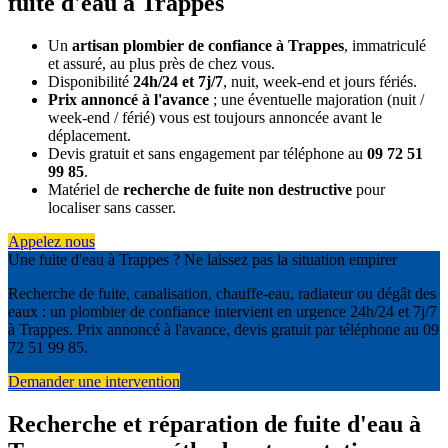
fuite d'eau à Trappes
Un
artisan plombier de confiance à Trappes
, immatriculé
et assuré, au plus près de chez vous.
Disponibilité
24h/24 et 7j/7
, nuit, week-end et jours fériés.
Prix annoncé à l'avance
; une éventuelle majoration (nuit /
week-end / férié) vous est toujours annoncée avant le
déplacement.
Devis gratuit et sans engagement par téléphone au
09 72 51
99 85
.
Matériel de
recherche de fuite non destructive
pour
localiser sans casser.
Appelez nous
Une fuite d'eau à Trappes ? Ne laissez pas la situation empirer
Recherche de fuite, canalisation, chauffe-eau, radiateur ou dégât des
eaux : un plombier de confiance intervient en urgence 24h/24 et 7j/7
à Trappes. Prix annoncé à l'avance, devis gratuit par téléphone au 09
72 51 99 85.
Demander une intervention
Recherche et réparation de fuite d'eau à