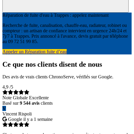
Réparation de fuite d'eau à Trappes : appelez maintenant
Recherche de fuite, canalisation, chauffe-eau, radiateur, robinet ou
compteur : un artisan de confiance intervient en urgence 24h/24 et
7j/7 à Trappes. Prix annoncé à l'avance, devis gratuit par téléphone
au 09 72 51 99 85.
Appeler un Réparation fuite d’eau
Ce que nos clients disent de nous
Des avis de vrais clients ChronoServe, vérifiés sur Google.
4,9
/5
Note Globale Excellente
Basé sur
9 544 avis
clients
V
Vincent Rispoli
Google
il y a 1 semaine