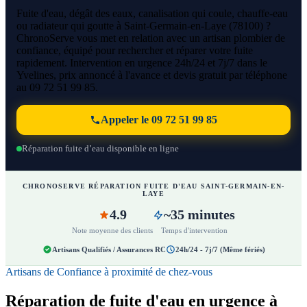
Fuite d'eau, dégât des eaux, canalisation qui coule, chauffe-eau
ou radiateur qui goutte à Saint-Germain-en-Laye (78100) ?
ChronoServe vous met en relation avec un artisan plombier de
confiance, équipé pour rechercher et réparer votre fuite
rapidement. Intervention en urgence 24h/24 et 7j/7 dans le
Yvelines, prix annoncé à l'avance et devis gratuit par téléphone
au 09 72 51 99 85.
Appeler le 09 72 51 99 85
Réparation fuite d’eau disponible en ligne
CHRONOSERVE RÉPARATION FUITE D'EAU SAINT-GERMAIN-EN-
LAYE
4.9
~35 minutes
Note moyenne des clients
Temps d'intervention
Artisans Qualifiés / Assurances RC
24h/24 - 7j/7 (Même fériés)
Artisans de Confiance à proximité de chez-vous
Réparation de fuite d'eau en urgence à