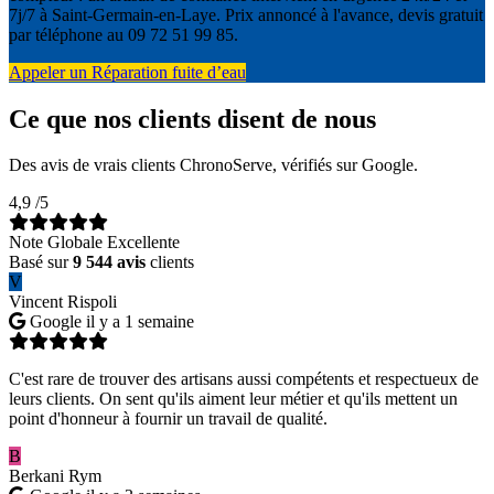
7j/7 à Saint-Germain-en-Laye. Prix annoncé à l'avance, devis gratuit
par téléphone au 09 72 51 99 85.
Appeler un Réparation fuite d’eau
Ce que nos clients disent de nous
Des avis de vrais clients ChronoServe, vérifiés sur Google.
4,9
/5
Note Globale Excellente
Basé sur
9 544 avis
clients
V
Vincent Rispoli
Google
il y a 1 semaine
C'est rare de trouver des artisans aussi compétents et respectueux de
leurs clients. On sent qu'ils aiment leur métier et qu'ils mettent un
point d'honneur à fournir un travail de qualité.
B
Berkani Rym