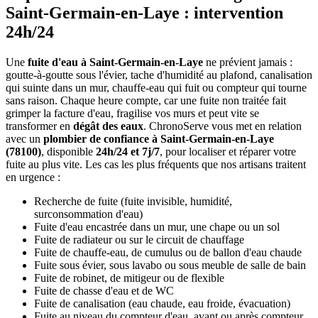
Saint-Germain-en-Laye : intervention
24h/24
Une
fuite d'eau à Saint-Germain-en-Laye
ne prévient jamais :
goutte-à-goutte sous l'évier, tache d'humidité au plafond, canalisation
qui suinte dans un mur, chauffe-eau qui fuit ou compteur qui tourne
sans raison. Chaque heure compte, car une fuite non traitée fait
grimper la facture d'eau, fragilise vos murs et peut vite se
transformer en
dégât des eaux
. ChronoServe vous met en relation
avec un
plombier de confiance à Saint-Germain-en-Laye
(78100)
, disponible
24h/24 et 7j/7
, pour localiser et réparer votre
fuite au plus vite. Les cas les plus fréquents que nos artisans traitent
en urgence :
Recherche de fuite (fuite invisible, humidité,
surconsommation d'eau)
Fuite d'eau encastrée dans un mur, une chape ou un sol
Fuite de radiateur ou sur le circuit de chauffage
Fuite de chauffe-eau, de cumulus ou de ballon d'eau chaude
Fuite sous évier, sous lavabo ou sous meuble de salle de bain
Fuite de robinet, de mitigeur ou de flexible
Fuite de chasse d'eau et de WC
Fuite de canalisation (eau chaude, eau froide, évacuation)
Fuite au niveau du compteur d'eau, avant ou après compteur