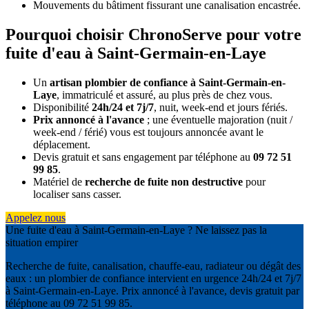
Mouvements du bâtiment fissurant une canalisation encastrée.
Pourquoi choisir ChronoServe pour votre
fuite d'eau à Saint-Germain-en-Laye
Un
artisan plombier de confiance à Saint-Germain-en-
Laye
, immatriculé et assuré, au plus près de chez vous.
Disponibilité
24h/24 et 7j/7
, nuit, week-end et jours fériés.
Prix annoncé à l'avance
; une éventuelle majoration (nuit /
week-end / férié) vous est toujours annoncée avant le
déplacement.
Devis gratuit et sans engagement par téléphone au
09 72 51
99 85
.
Matériel de
recherche de fuite non destructive
pour
localiser sans casser.
Appelez nous
Une fuite d'eau à Saint-Germain-en-Laye ? Ne laissez pas la
situation empirer
Recherche de fuite, canalisation, chauffe-eau, radiateur ou dégât des
eaux : un plombier de confiance intervient en urgence 24h/24 et 7j/7
à Saint-Germain-en-Laye. Prix annoncé à l'avance, devis gratuit par
téléphone au 09 72 51 99 85.